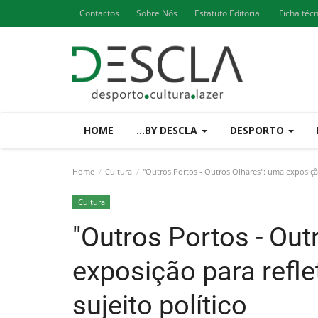
Contactos
Sobre Nós
Estatuto Editorial
Ficha téc
HOME
...BY DESCLA
DESPORTO
Home
Cultura
"Outros Portos - Outros Olhares": uma exposição
Cultura
"Outros Portos - Out
exposição para refle
sujeito político