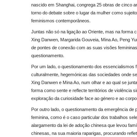
nascido em Shanghai, congrega 25 obras de cinco ar
torno do debate sobre o lugar da mulher como sujeito
feminismos contemporâneos.
Cultura
Juntas não só na ligação ao Oriente, mas na forma co
Xing Danwen, Margarida Gouveia, Mina Ao, Peng Yu
de pontes de conexão com as suas visões feminina
questionamento.
Por um lado, o questionamento dos essencialismos fix
culturalmente, hegemónicas das sociedades onde se
Xing Danwen e Mina Ao, num olhar e ao qual se junta
PORTUGAL AIR SUMMIT com n
forma como sente e reflecte territórios de violência 
formato e posicionamento eur
exploração da curiosidade face ao género e ao corpo
Por outro lado, o questionamento da emergência de p
Revista Descla
Mar 6, 2023
2477
feminina, como é o caso particular dos trabalhos s
alargamento da lei de adoção chinesa que levou fam
chinesas, na sua maioria raparigas, procurando reflet