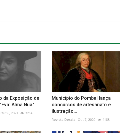
o da Exposição de
Município do Pombal lança
 "Eva: Alma Nua"
concursos de artesanato e
ilustração...
Out 6, 2021
3214
Revista Descla
Out 7, 2020
4188