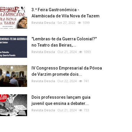
3.ª Feira Gastronómica -
Alambicada de Vila Nova de Tazem
Revista Descla
Set 27, 2022
1099
"Lembras-te da Guerra Colonial?"
no Teatro das Beiras,...
Revista Descla
Out 21, 2024
1093
IV Congresso Empresarial da Póvoa
de Varzim promete dois...
Revista Descla
Out 22, 2024
741
Dois professores lançam guia
juvenil que ensina a debater...
Revista Descla
Out 21, 2024
733