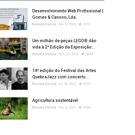
Desenvolvimento Web Profissional |
Gomes & Canoso, Lda.
Revista Descla
Abr 9, 2024
6310
Um milhão de peças LEGO® dão
vida à 2ª Edição da Exposição...
Revista Descla
Nov 20, 2023
8588
14ª edição do Festival das Artes
QuebraJazz com concerto...
Revista Descla
Jul 18, 2023
8357
Agricultura sustentável
Revista Descla
Fev 3, 2023
9449