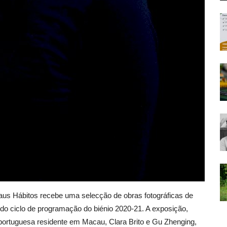
Maus Hábitos recebe uma selecção de obras fotográficas de
 do ciclo de programação do biénio 2020-21. A exposição,
 portuguesa residente em Macau, Clara Brito e Gu Zhenging,