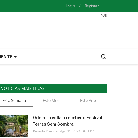
Login
/
Registar
IENTE
NOTÍCIAS MAIS LIDAS
Esta Semana
Este Mês
Este Ano
Odemira volta a receber o Festival
Terras Sem Sombra
Revista Descla
Ago 31, 2022
1111