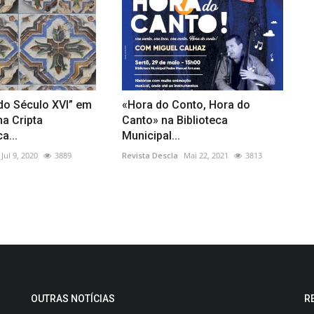
 do Século XVI” em
«Hora do Conto, Hora do
a Cripta
Canto» na Biblioteca
a...
Municipal...
Jul 9, 2020
3889
Revista Descla
Mai 22, 2021
3813
OUTRAS NOTÍCIAS
R