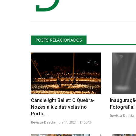
POSTS RELACIONADOS
Candlelight Ballet: O Quebra-
Inauguraçã
Nozes à luz das velas no
Fotografia:
Porto...
Revista Descla
Revista Descla
Jun 14, 2021
5543