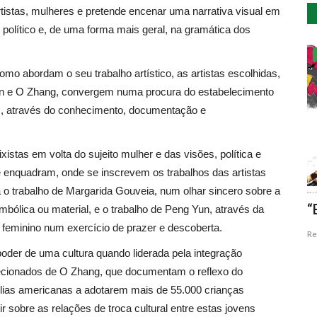
tistas, mulheres e pretende encenar uma narrativa visual em
 político e, de uma forma mais geral, na gramática dos
Cultura
mo abordam o seu trabalho artístico, as artistas escolhidas,
n e O Zhang, convergem numa procura do estabelecimento
s, através do conhecimento, documentação e
istas em volta do sujeito mulher e das visões, política e
 enquadram, onde se inscrevem os trabalhos das artistas
 o trabalho de Margarida Gouveia, num olhar sincero sobre a
ovo
Marlene Monteiro Freitas regressa ao
“
simbólica ou material, e o trabalho de Peng Yun, através da
opeu
D. Maria II para mergulhar...
 feminino num exercício de prazer e descoberta.
Re
oder de uma cultura quando liderada pela integração
Revista Descla
Abr 8, 2022
2979
elecionados de O Zhang, que documentam o reflexo do
ílias americanas a adotarem mais de 55.000 crianças
ir sobre as relações de troca cultural entre estas jovens