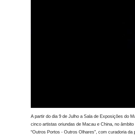
A partir do dia 9 de Julho a Sala de Exposições do 
cinco artistas oriundas de Macau e China, no âmbito
“Outros Portos - Outros Olhares”, com curadoria da