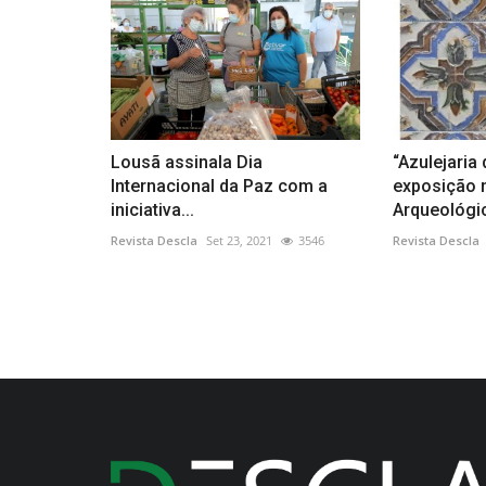
Lousã assinala Dia
“Azulejaria
Internacional da Paz com a
exposição n
iniciativa...
Arqueológic
Revista Descla
Set 23, 2021
3546
Revista Descla