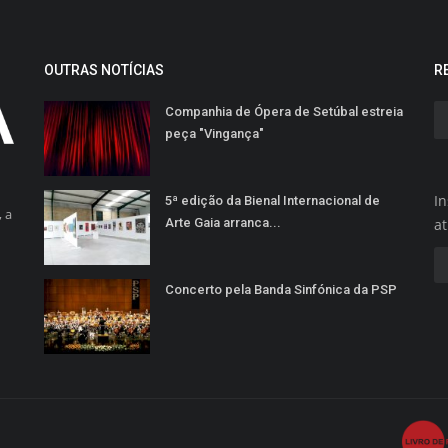
OUTRAS NOTÍCIAS
R
Companhia de Ópera de Setúbal estreia
peça "Vingança"
In
5ª edição da Bienal Internacional de
 a
Arte Gaia arranca...
a
Concerto pela Banda Sinfónica da PSP