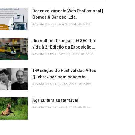
Desenvolvimento Web Profissional |
Gomes & Canoso, Lda.
Revista Descla
Abr 9, 2024
6317
Um milhão de peças LEGO® dão
vida à 2ª Edição da Exposição...
Revista Descla
Nov 20, 2023
8598
14ª edição do Festival das Artes
QuebraJazz com concerto...
Revista Descla
Jul 18, 2023
8363
Agricultura sustentável
Revista Descla
Fev 3, 2023
9465