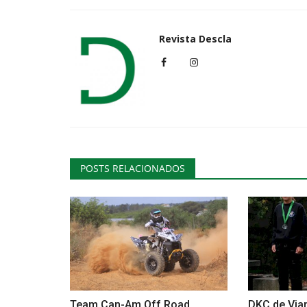
Revista Descla
Cultura
POSTS RELACIONADOS
Inaugurada a exposição Miscel
Cor, Forma, Traço, pinturas...
Revista Descla
Mar 10, 2023
2395
Team Can-Am Off Road
DKC de Via