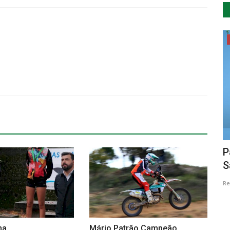
...by Descla
ânea.
A rainha peixeira
P
S
Lino Ramos
Fev 1, 2017
6404
Re
na
Mário Patrão Campeão