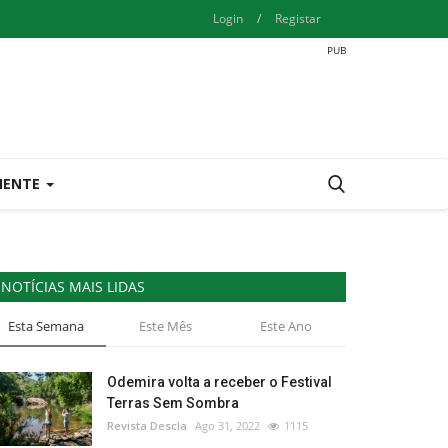
Login
/
Registar
IENTE
NOTÍCIAS MAIS LIDAS
Esta Semana
Este Mês
Este Ano
Odemira volta a receber o Festival
Terras Sem Sombra
Revista Descla
Ago 31, 2022
1115