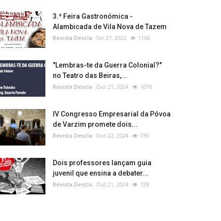
3.ª Feira Gastronómica -
Alambicada de Vila Nova de Tazem
Revista Descla
Set 27, 2022
1106
"Lembras-te da Guerra Colonial?"
no Teatro das Beiras,...
Revista Descla
Out 21, 2024
1076
IV Congresso Empresarial da Póvoa
de Varzim promete dois...
Revista Descla
Out 22, 2024
730
Dois professores lançam guia
juvenil que ensina a debater...
Revista Descla
Out 21, 2024
728