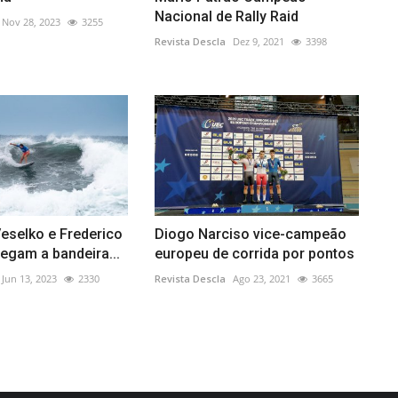
Nacional de Rally Raid
Nov 28, 2023
3255
Revista Descla
Dez 9, 2021
3398
eselko e Frederico
Diogo Narciso vice-campeão
egam a bandeira...
europeu de corrida por pontos
Jun 13, 2023
2330
Revista Descla
Ago 23, 2021
3665