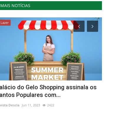
MAIS NOTÍCIAS
Lazer
Cultura
alácio do Gelo Shopping assinala os
Esculturas
antos Populares com...
Sousa no M
vista Descla
Jun 11, 2023
2422
Revista Descla
Ju