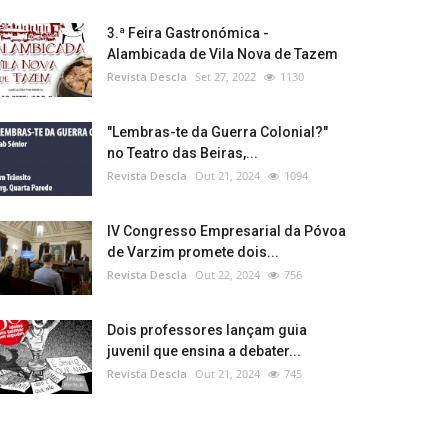
3.ª Feira Gastronómica -
Alambicada de Vila Nova de Tazem
Revista Descla
Set 27, 2022
1130
"Lembras-te da Guerra Colonial?"
no Teatro das Beiras,...
Revista Descla
Out 21, 2024
1094
IV Congresso Empresarial da Póvoa
de Varzim promete dois...
Revista Descla
Out 22, 2024
756
Dois professores lançam guia
juvenil que ensina a debater...
Revista Descla
Out 21, 2024
745