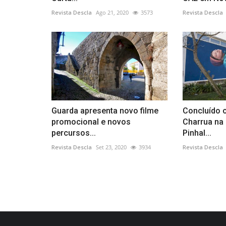
Revista Descla
Ago 21, 2020
3573
Revista Descla
Guarda apresenta novo filme
Concluído 
promocional e novos
Charrua na 
percursos...
Pinhal...
Revista Descla
Set 23, 2020
3934
Revista Descla