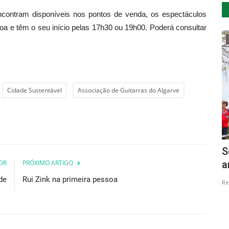
encontram disponíveis nos pontos de venda, os espectáculos
oa e têm o seu início pelas 17h30 ou 19h00. Poderá consultar
...by Descla
Cidade Sustentável
Associação de Guitarras do Algarve
rojecto
Da igualdade aos milagres
S
OR
PRÓXIMO ARTIGO
a
Lino Ramos
Jun 1, 2016
2054
de
Rui Zink na primeira pessoa
Re