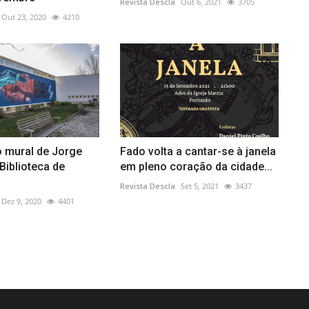
Revista Descla
Out 6, 2021
3705
Out 23, 2020
4210
o mural de Jorge
Fado volta a cantar-se à janela
Biblioteca de
em pleno coração da cidade...
Revista Descla
Set 5, 2021
3437
Dez 9, 2020
4401