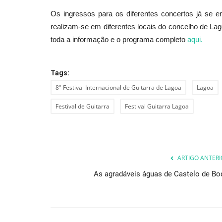
Os ingressos para os diferentes concertos já se 
realizam-se em diferentes locais do concelho de Lag
Educação
toda a informação e o programa completo
aqui.
Tags:
8º Festival Internacional de Guitarra de Lagoa
Lagoa
Festival de Guitarra
Festival Guitarra Lagoa
Aberto concurso público para p
ARTIGO ANTERI
de arquitectura
As agradáveis águas de Castelo de Bo
Revista Descla
Dez 20, 2020
4281