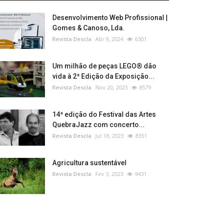
Desenvolvimento Web Profissional |
Gomes & Canoso, Lda.
Revista Descla
Abr 9, 2024
6301
Um milhão de peças LEGO® dão
vida à 2ª Edição da Exposição...
Revista Descla
Nov 20, 2023
8579
14ª edição do Festival das Artes
QuebraJazz com concerto...
Revista Descla
Jul 18, 2023
8351
Agricultura sustentável
Revista Descla
Fev 3, 2023
9431