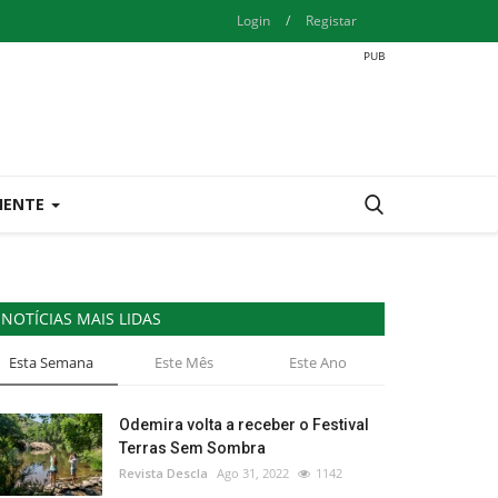
Login
/
Registar
IENTE
NOTÍCIAS MAIS LIDAS
Esta Semana
Este Mês
Este Ano
Odemira volta a receber o Festival
Terras Sem Sombra
Revista Descla
Ago 31, 2022
1142