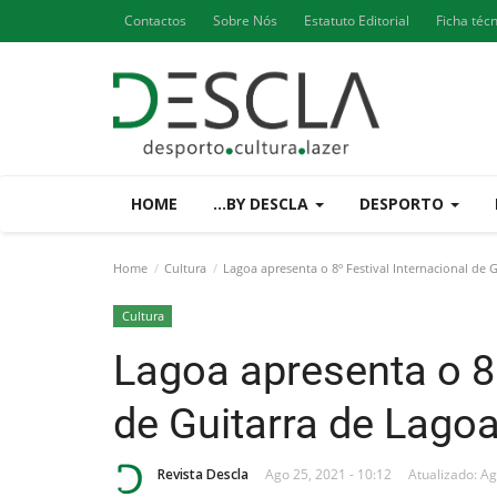
Contactos
Sobre Nós
Estatuto Editorial
Ficha téc
HOME
...BY DESCLA
DESPORTO
Home
Cultura
Lagoa apresenta o 8º Festival Internacional de 
Cultura
Lagoa apresenta o 8º
de Guitarra de Lago
Revista Descla
Ago 25, 2021 - 10:12
Atualizado: Ag