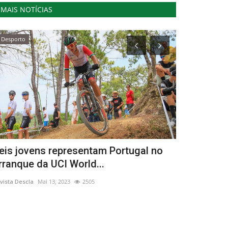
MAIS NOTÍCIAS
Desporto
Cultura
eis jovens representam Portugal no
“Vida Vai 
rranque da UCI World...
Kumpania A
vista Descla
Mai 13, 2023
2505
Revista Descla
Ja