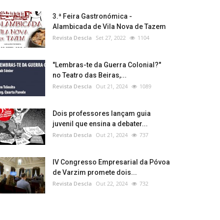
3.ª Feira Gastronómica -
Alambicada de Vila Nova de Tazem
Revista Descla
Set 27, 2022
1104
"Lembras-te da Guerra Colonial?"
no Teatro das Beiras,...
Revista Descla
Out 21, 2024
1089
Dois professores lançam guia
juvenil que ensina a debater...
Revista Descla
Out 21, 2024
737
IV Congresso Empresarial da Póvoa
de Varzim promete dois...
Revista Descla
Out 22, 2024
732