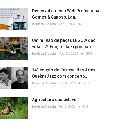
Desenvolvimento Web Profissional |
Gomes & Canoso, Lda.
Revista Descla
Abr 9, 2024
6317
Um milhão de peças LEGO® dão
vida à 2ª Edição da Exposição...
Revista Descla
Nov 20, 2023
8595
14ª edição do Festival das Artes
QuebraJazz com concerto...
Revista Descla
Jul 18, 2023
8362
Agricultura sustentável
Revista Descla
Fev 3, 2023
9461