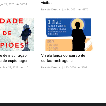
visitas...
Jul 24, 2020
66824
Revista Descla
Jun 14, 2021
4170
e de inspiração
Vizela lança concurso de
ia de espionagem
curtas-metragens
a
Mai 29, 2021
4101
Revista Descla
Jul 13, 2020
3899