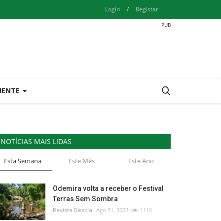
Login
/
Registar
IENTE
NOTÍCIAS MAIS LIDAS
Esta Semana
Este Mês
Este Ano
Odemira volta a receber o Festival
Terras Sem Sombra
Revista Descla
Ago 31, 2022
1116