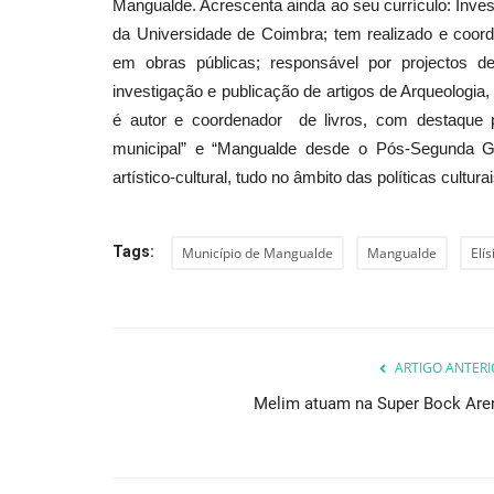
Mangualde. Acrescenta ainda ao seu currículo: Inves
da Universidade de Coimbra; tem realizado e coor
em obras públicas; responsável por projectos d
Cultura
investigação e publicação de artigos de Arqueologia, 
é autor e coordenador de livros, com destaque p
municipal” e “Mangualde desde o Pós-Segunda Gue
artístico-cultural, tudo no âmbito das políticas cult
Tags:
Município de Mangualde
Mangualde
Elís
Teatro de Marionetas “Do Topo
Árvore” no centro histórico...
ARTIGO ANTERI
Revista Descla
Dez 17, 2021
3587
Melim atuam na Super Bock Are