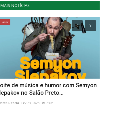
MAIS NOTÍCIAS
Lazer
Cultura
oite de música e humor com Semyon
Museu de A
lepakov no Salão Preto...
Josete Fe
vista Descla
Fev 23, 2023
2303
Revista Descla
Ju