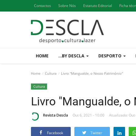
Contactos
Sobre Nós
Estatuto Editorial
Ficha téc
HOME
...BY DESCLA
DESPORTO
Home
Cultura
Livro "Mangualde, o Nosso Património"
Cultura
Livro "Mangualde, o
Revista Descla
Out 6, 2021 - 10:00
Atualizado: Out 
Facebook
Twitter