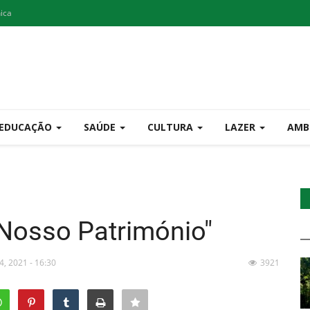
nica
EDUCAÇÃO
SAÚDE
CULTURA
LAZER
AMB
 Nosso Património"
4, 2021 - 16:30
3921