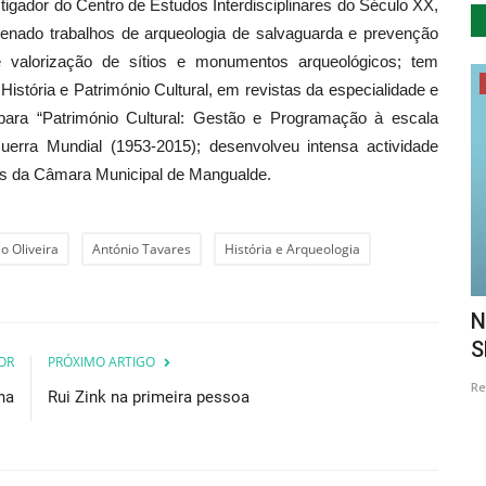
tigador do Centro de Estudos Interdisciplinares do Século XX,
denado trabalhos de arqueologia de salvaguarda e prevenção
e valorização de sítios e monumentos arqueológicos; tem
Ambiente
História e Património Cultural, em revistas da especialidade e
ara “Património Cultural: Gestão e Programação à escala
rra Mundial (1953-2015); desenvolveu intensa actividade
urais da Câmara Municipal de Mangualde.
io Oliveira
António Tavares
História e Arqueologia
 da
SPEA desafia portugueses a encontrar
N
periquitos durante...
S
OR
PRÓXIMO ARTIGO
Revista Descla
Out 27, 2021
3613
Re
na
Rui Zink na primeira pessoa