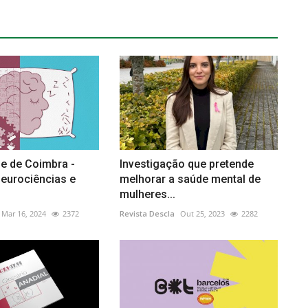
e de Coimbra -
Investigação que pretende
Neurociências e
melhorar a saúde mental de
mulheres...
Mar 16, 2024
2372
Revista Descla
Out 25, 2023
2282