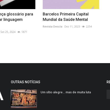
nça glossário para
Barcelos Primeira Capital
ar linguagem
Mundial da Saúde Mental
Revista Descla
Dez 11, 2023
2254
Set 25, 2024
1871
OUTRAS NOTÍCIAS
R
Um sítio alegre… mas de muita luta