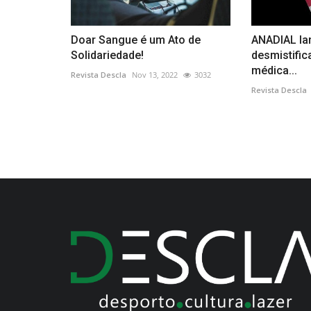
Doar Sangue é um Ato de
ANADIAL la
Solidariedade!
desmistific
médica...
Revista Descla
Nov 13, 2022
3032
Revista Descla