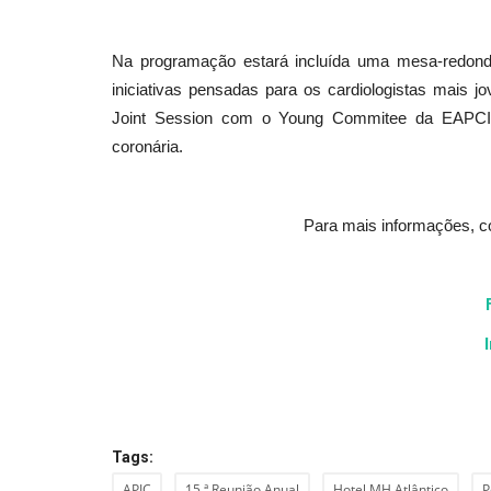
Na programação estará incluída uma mesa-redonda d
Cultura
iniciativas pensadas para os cardiologistas mais 
Joint Session com o Young Commitee da EAPCI,
coronária.
Para mais informações, c
Festival de Teatro para Criança
Jovens regressa a Faro
Revista Descla
Out 31, 2022
2661
Tags:
APIC
15.ª Reunião Anual
Hotel MH Atlântico
P