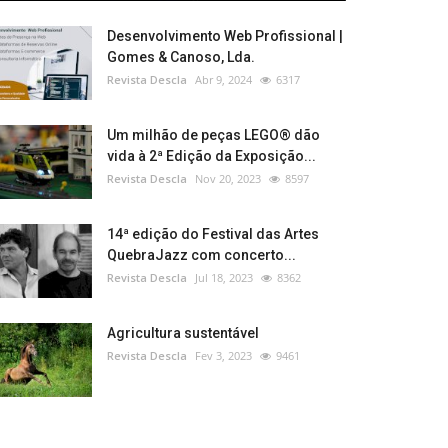
Desenvolvimento Web Profissional |
Gomes & Canoso, Lda.
Revista Descla
Abr 9, 2024
6317
Um milhão de peças LEGO® dão
vida à 2ª Edição da Exposição...
Revista Descla
Nov 20, 2023
8597
14ª edição do Festival das Artes
QuebraJazz com concerto...
Revista Descla
Jul 18, 2023
8362
Agricultura sustentável
Revista Descla
Fev 3, 2023
9461