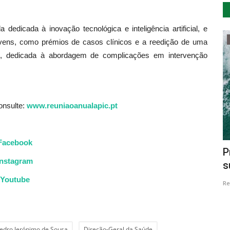
edicada à inovação tecnológica e inteligência artificial, e
Lazer
jovens, como prémios de casos clínicos e a reedição de uma
 dedicada à abordagem de complicações em intervenção
onsulte:
www.reuniaoanualapic.pt
Facebook
s e
Lançamento do Prémio de Fotografia
P
Instagram
da Murtosa 2023
s
Youtube
Revista Descla
Ago 17, 2023
2168
Re
edro Jerónimo de Sousa
Direção-Geral da Saúde