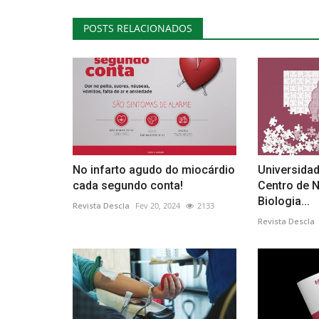
POSTS RELACIONADOS
No infarto agudo do miocárdio
Universidad
cada segundo conta!
Centro de 
Biologia...
Revista Descla
Fev 20, 2024
2133
Revista Descla