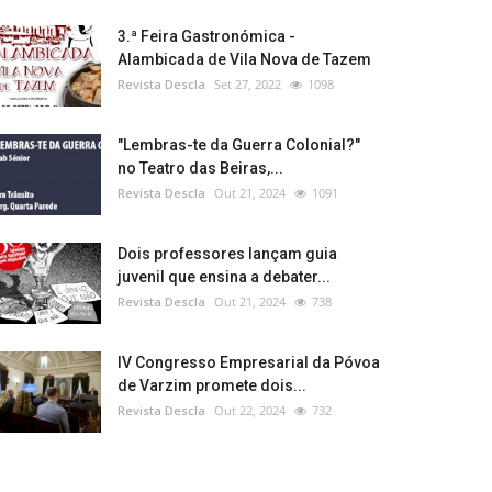
3.ª Feira Gastronómica -
Alambicada de Vila Nova de Tazem
Revista Descla
Set 27, 2022
1098
"Lembras-te da Guerra Colonial?"
no Teatro das Beiras,...
Revista Descla
Out 21, 2024
1091
Dois professores lançam guia
juvenil que ensina a debater...
Revista Descla
Out 21, 2024
738
IV Congresso Empresarial da Póvoa
de Varzim promete dois...
Revista Descla
Out 22, 2024
732