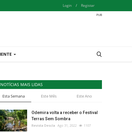
Login
/
Registar
IENTE
NOTÍCIAS MAIS LIDAS
Esta Semana
Este Mês
Este Ano
Odemira volta a receber o Festival
Terras Sem Sombra
Revista Descla
Ago 31, 2022
1107