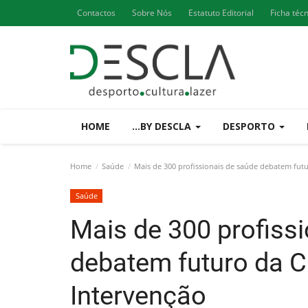
Contactos
Sobre Nós
Estatuto Editorial
Ficha téc
HOME
...BY DESCLA
DESPORTO
Home
Saúde
Mais de 300 profissionais de saúde debatem futu
Saúde
Mais de 300 profiss
debatem futuro da C
Intervenção