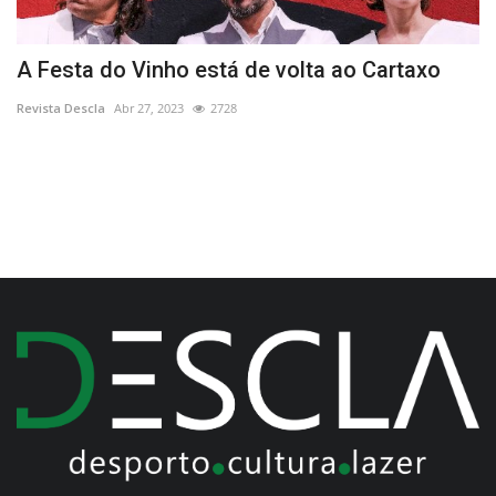
e
A Festa do Vinho está de volta ao Cartaxo
M
R
Revista Descla
Abr 27, 2023
2728
Re