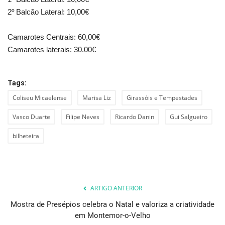
2º Balcão Lateral: 10,00€
Camarotes Centrais: 60,00€
Camarotes laterais: 30.00€
Tags:
Coliseu Micaelense
Marisa Liz
Girassóis e Tempestades
Vasco Duarte
Filipe Neves
Ricardo Danin
Gui Salgueiro
bilheteira
ARTIGO ANTERIOR
Mostra de Presépios celebra o Natal e valoriza a criatividade
em Montemor-o-Velho