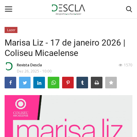
Lazer
Login
Registar
Marisa Liz - 17 de janeiro 2026 |
Coliseu Micaelense
Home
Revista Descla
1570
...by Descla
Dez 26, 2025 - 10:00
Desporto
Contactos
Sobre Nós
Educação