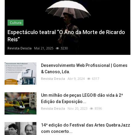
Cultura
Espectáculo teatral “O Ano da Morte de Ricardo
Reis”
Revista Descla
Mai 21, 2025
3230
Desenvolvimento Web Profissional | Gomes
& Canoso, Lda.
Revista Descla
Abr 9, 2024
6317
Um milhão de peças LEGO® dão vida à 2ª
Edição da Exposição...
Revista Descla
Nov 20, 2023
8596
14ª edição do Festival das Artes QuebraJazz
com concerto...