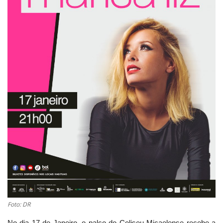
Estatuto Editorial
Saúde
Ficha técnica
Cultura
Lazer
Ambiente
Foto: DR
No dia 17 de Janeiro, o palco do Coliseu Micaelense recebe a