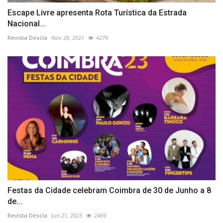
Escape Livre apresenta Rota Turística da Estrada
Nacional...
Revista Descla
Nov 28, 2021
4279
Festas da Cidade celebram Coimbra de 30 de Junho a 8
de...
Revista Descla
Jun 21, 2023
2469