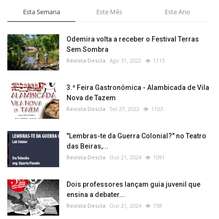
Esta Semana
Este Mês
Este Ano
Odemira volta a receber o Festival Terras
Sem Sombra
Revista Descla
Ago 31, 2022
1115
3.ª Feira Gastronómica - Alambicada de Vila
Nova de Tazem
Revista Descla
Set 27, 2022
1103
"Lembras-te da Guerra Colonial?" no Teatro
das Beiras,...
Revista Descla
Out 21, 2024
1091
Dois professores lançam guia juvenil que
ensina a debater...
Revista Descla
Out 21, 2024
738