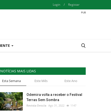
Login
/
Registar
IENTE
NOTÍCIAS MAIS LIDAS
Esta Semana
Este Mês
Este Ano
Odemira volta a receber o Festival
Terras Sem Sombra
Revista Descla
Ago 31, 2022
1147