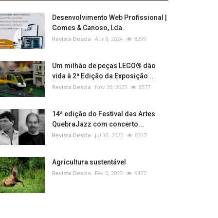
Desenvolvimento Web Profissional |
Gomes & Canoso, Lda.
Revista Descla
Abr 9, 2024
6299
Um milhão de peças LEGO® dão
vida à 2ª Edição da Exposição...
Revista Descla
Nov 20, 2023
8577
14ª edição do Festival das Artes
QuebraJazz com concerto...
Revista Descla
Jul 18, 2023
8347
Agricultura sustentável
Revista Descla
Fev 3, 2023
9427