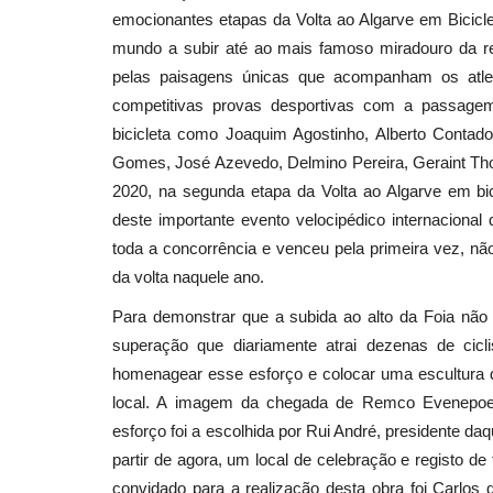
emocionantes etapas da Volta ao Algarve em Bicicl
mundo a subir até ao mais famoso miradouro da 
pelas paisagens únicas que acompanham os atle
competitivas provas desportivas com a passagem 
bicicleta como Joaquim Agostinho, Alberto Contad
Gomes, José Azevedo, Delmino Pereira, Geraint Tho
2020, na segunda etapa da Volta ao Algarve em bic
deste importante evento velocipédico internacio
toda a concorrência e venceu pela primeira vez, n
da volta naquele ano.
Para demonstrar que a subida ao alto da Foia não
superação que diariamente atrai dezenas de cicli
homenagear esse esforço e colocar uma escultura 
local. A imagem da chegada de Remco Evenepoel 
esforço foi a escolhida por Rui André, presidente da
partir de agora, um local de celebração e registo de 
convidado para a realização desta obra foi Carlos 