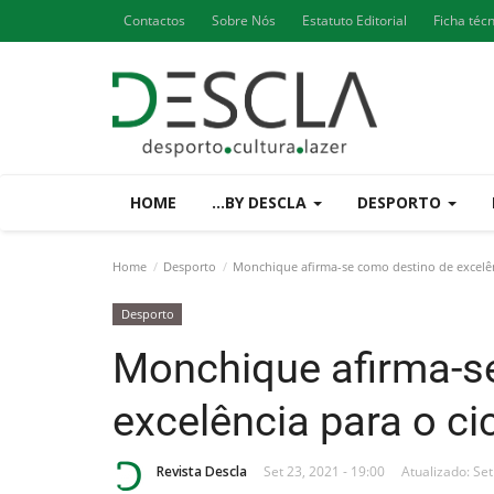
Contactos
Sobre Nós
Estatuto Editorial
Ficha téc
HOME
...BY DESCLA
DESPORTO
Home
Desporto
Monchique afirma-se como destino de excelên
Desporto
Monchique afirma-s
excelência para o ci
Revista Descla
Set 23, 2021 - 19:00
Atualizado: Set