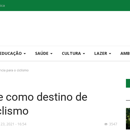
nica
EDUCAÇÃO
SAÚDE
CULTURA
LAZER
AMB
cia para o ciclismo
e como destino de
clismo
 23, 2021 - 16:54
3547