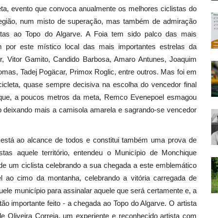
eta, evento que convoca anualmente os melhores ciclistas do
região, num misto de superação, mas também de admiração
tas ao Topo do Algarve. A Foia tem sido palco das mais
por este místico local das mais importantes estrelas da
or, Vitor Gamito, Candido Barbosa, Amaro Antunes, Joaquim
mas, Tadej Pogäcar, Primox Roglic, entre outros. Mas foi em
icleta, quase sempre decisiva na escolha do vencedor final
nal que, a poucos metros da meta, Remco Evenepoel esmagou
ão deixando mais a camisola amarela e sagrando-se vencedor
 está ao alcance de todos e constitui também uma prova de
stas aquele território, entendeu o Município de Monchique
de um ciclista celebrando a sua chegada a este emblemático
ao cimo da montanha, celebrando a vitória carregada de
quele município para assinalar aquele que será certamente e, a
tão importante feito - a chegada ao Topo do Algarve. O artista
de Oliveira Correia, um experiente e reconhecido artista com