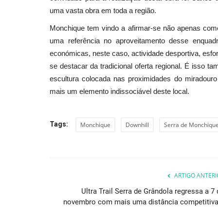
uma vasta obra em toda a região.
Monchique tem vindo a afirmar-se não apenas co
Lazer
uma referência no aproveitamento desse enquadr
económicas, neste caso, actividade desportiva, esfor
se destacar da tradicional oferta regional. É isso
escultura colocada nas proximidades do miradouro e
mais um elemento indissociável deste local.
Tags:
Monchique
Downhill
Serra de Monchiqu
Produtos da Terra apresentam
“Castanhas e Frutos Secos”...
Revista Descla
Out 16, 2021
3452
ARTIGO ANTERI
Ultra Trail Serra de Grândola regressa a 7 
novembro com mais uma distância competitiva.