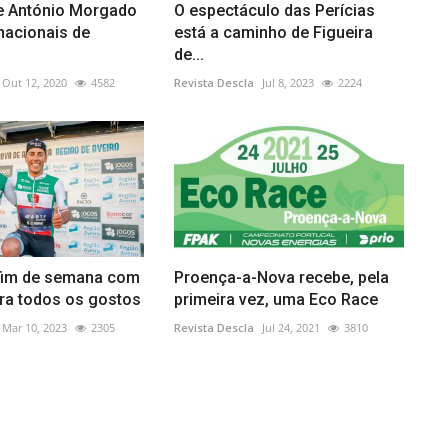
 e António Morgado
O espectáculo das Perícias
acionais de
está a caminho de Figueira
de...
Out 12, 2020
4582
Revista Descla
Jul 8, 2023
2224
fim de semana com
Proença-a-Nova recebe, pela
ara todos os gostos
primeira vez, uma Eco Race
Mar 10, 2023
2305
Revista Descla
Jul 24, 2021
3810