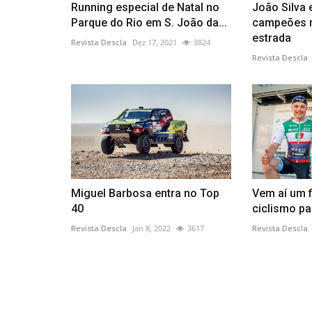
Running especial de Natal no
João Silva
Parque do Rio em S. João da...
campeões n
estrada
Revista Descla
Dez 17, 2021
3824
Revista Descla
Miguel Barbosa entra no Top
Vem aí um 
40
ciclismo p
Revista Descla
Jan 8, 2022
3617
Revista Descla