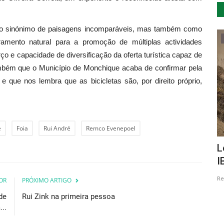
mo sinónimo de paisagens incomparáveis, mas também como
Cultura
amento natural para a promoção de múltiplas actividades
ço e capacidade de diversificação da oferta turística capaz de
 também que o Município de Monchique acaba de confirmar pela
 que nos lembra que as bicicletas são, por direito próprio,
e
Foia
Rui André
Remco Evenepoel
Montalvão Vintage o novo espaço
L
museológico do concelho...
I
Revista Descla
Ago 28, 2020
5839
Re
OR
PRÓXIMO ARTIGO
de
Rui Zink na primeira pessoa
..