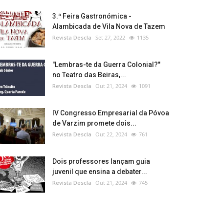
3.ª Feira Gastronómica -
Alambicada de Vila Nova de Tazem
Revista Descla
Set 27, 2022
1135
"Lembras-te da Guerra Colonial?"
no Teatro das Beiras,...
Revista Descla
Out 21, 2024
1091
IV Congresso Empresarial da Póvoa
de Varzim promete dois...
Revista Descla
Out 22, 2024
761
Dois professores lançam guia
juvenil que ensina a debater...
Revista Descla
Out 21, 2024
745