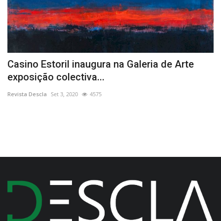
Casino Estoril inaugura na Galeria de Arte
V
exposição colectiva...
A
Revista Descla
Set 3, 2020
4575
Re