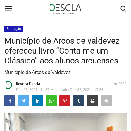
Educação
Login
Registar
Município de Arcos de valdevez
ofereceu livro “Conta-me um
Home
Clássico” aos alunos arcuenses
...by Descla
Município de Arcos de Valdevez
Desporto
Revista Descla
3602
Dez 23, 2021 - 14:27
Atualizado: Dez 22, 2021 - 15:24
Contactos
Sobre Nós
Educação