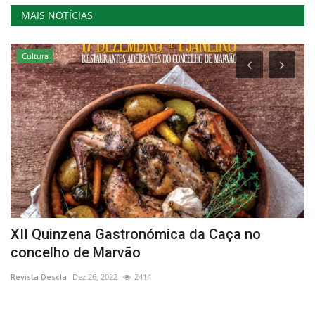
MAIS NOTÍCIAS
Cultura
ro
XII Quinzena Gastronómica da Caça no
P
concelho de Marvão
A
Revista Descla
Dez 26, 2022
2414
Re