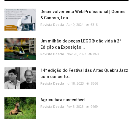
Desenvolvimento Web Profissional | Gomes
& Canoso, Lda.
Revista Descla
Abr 9, 2024
6318
Um milhão de peças LEGO® dão vida à 2ª
Edição da Exposição...
Revista Descla
Nov 20, 2023
8600
14ª edição do Festival das Artes QuebraJazz
com concerto...
Revista Descla
Jul 18, 2023
8366
Agricultura sustentável
Revista Descla
Fev 3, 2023
9469