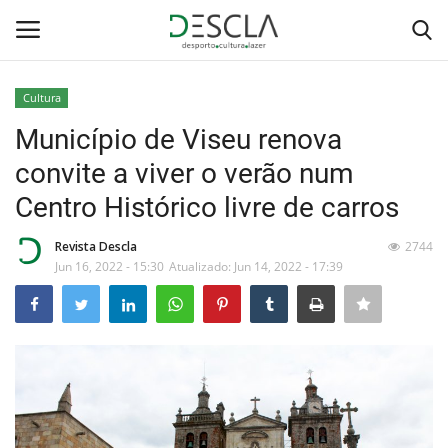
Cultura
Login
Registar
Município de Viseu renova
convite a viver o verão num
Home
Centro Histórico livre de carros
...by Descla
Revista Descla
2744
Jun 16, 2022 - 15:30
Atualizado: Jun 14, 2022 - 17:39
Desporto
Contactos
Sobre Nós
Educação