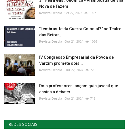
3.ª Feira Gastronómica - Alambicada de Vila
Nova de Tazem
Revista Descla
Set 27, 2022
1097
"Lembras-te da Guerra Colonial?" no Teatro
das Beiras,...
Revista Descla
Out 21, 2024
1066
IV Congresso Empresarial da Póvoa de
Varzim promete dois...
Revista Descla
Out 22, 2024
726
Dois professores lançam guia juvenil que
ensina a debater...
Revista Descla
Out 21, 2024
719
REDES SOCIAIS