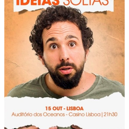
Estatuto Editorial
Saúde
Ficha técnica
Cultura
Lazer
Ambiente