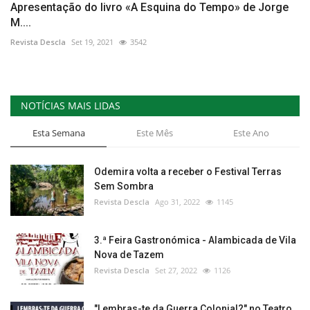
Apresentação do livro «A Esquina do Tempo» de Jorge
M....
Revista Descla
Set 19, 2021
3542
NOTÍCIAS MAIS LIDAS
Esta Semana
Este Mês
Este Ano
Odemira volta a receber o Festival Terras
Sem Sombra
Revista Descla
Ago 31, 2022
1145
3.ª Feira Gastronómica - Alambicada de Vila
Nova de Tazem
Revista Descla
Set 27, 2022
1126
"Lembras-te da Guerra Colonial?" no Teatro