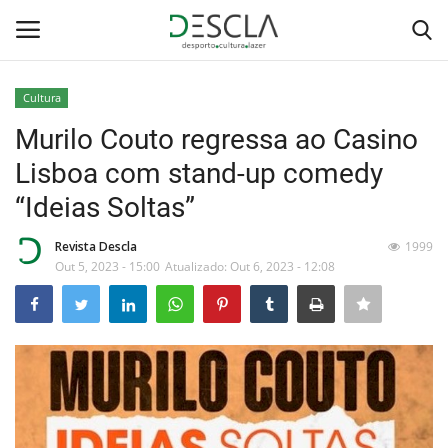
Cultura
Login
Registar
Murilo Couto regressa ao Casino
Lisboa com stand-up comedy
Home
“Ideias Soltas”
...by Descla
Revista Descla
1999
Out 5, 2023 - 15:00
Atualizado: Out 6, 2023 - 12:08
Desporto
Contactos
Sobre Nós
Educação