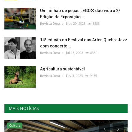
Um milhão de peças LEGO® dão vida à 2ª
Edição da Exposição...
Revista Descla
Nov 20, 2023
8583
14ª edição do Festival das Artes QuebraJazz
com concerto...
Revista Descla
Jul 18, 2023
8352
Agricultura sustentável
Revista Descla
Fev 3, 2023
9435
MAIS NOTÍCIAS
Cultura