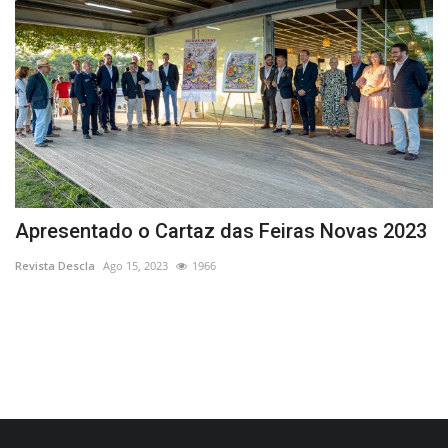
Apresentado o Cartaz das Feiras Novas 2023
O
Revista Descla
Ago 15, 2023
1966
Re