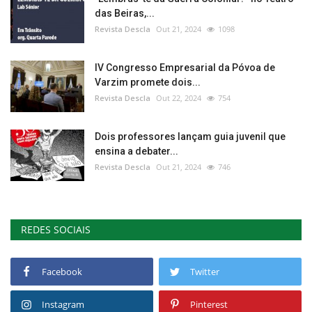
das Beiras,...
Revista Descla
Out 21, 2024
1098
IV Congresso Empresarial da Póvoa de
Varzim promete dois...
Revista Descla
Out 22, 2024
754
Dois professores lançam guia juvenil que
ensina a debater...
Revista Descla
Out 21, 2024
746
REDES SOCIAIS
Facebook
Twitter
Instagram
Pinterest