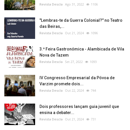
Revista Descla
Ago 31, 2022
1106
"Lembras-te da Guerra Colonial?" no Teatro
das Beiras,...
Revista Descla
Out 21, 2024
1096
3.ª Feira Gastronómica - Alambicada de Vila
Nova de Tazem
Revista Descla
Set 27, 2022
1093
IV Congresso Empresarial da Póvoa de
Varzim promete dois...
Revista Descla
Out 22, 2024
744
Dois professores lançam guia juvenil que
ensina a debater...
Revista Descla
Out 21, 2024
731