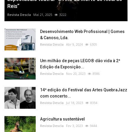
Reis”
Revista Descla
Mai 21, 2025
3222
Desenvolvimento Web Profissional | Gomes
& Canoso, Lda.
Revista Descla
Abr 9, 2024
6305
Um milhão de peças LEGO® dão vida à 2ª
Edição da Exposição...
Revista Descla
Nov 20, 2023
8586
14ª edição do Festival das Artes QuebraJazz
com concerto...
Revista Descla
Jul 18, 2023
8354
Agricultura sustentável
Revista Descla
Fev 3, 2023
9444