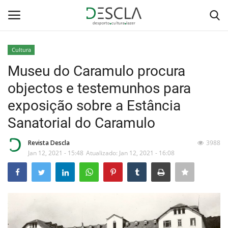
Cultura
Login
Registar
Museu do Caramulo procura
objectos e testemunhos para
Home
exposição sobre a Estância
...by Descla
Sanatorial do Caramulo
Desporto
Revista Descla
3988
Jan 12, 2021 - 15:48
Atualizado: Jan 12, 2021 - 16:08
Contactos
Sobre Nós
Educação