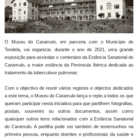
Estatuto Editorial
Saúde
Ficha técnica
O Museu do Caramulo, em parceria com o Município de
Tondela, vai organizar, durante o ano de 2021, uma grande
exposição para assinalar o centenário da Estância Sanatorial do
Cultura
Caramulo, a maior estância da Península Ibérica dedicada ao
tratamento da tuberculose pulmonar.
Lazer
Com o objectivo de reunir vários registos e objectos dedicados
Ambiente
a este tema, o Museu do Caramulo lança o repto a todos os que
queiram participar nesta iniciativa para que partilhem fotografias,
postais, souvenirs ou outros documentos, assim como
quaisquer outros itens relacionados com a Estância Sanatorial
do Caramulo. A partilha pode ser também de testemunhos na
primeira pessoa, enquanto doentes e profissionais da saúde e