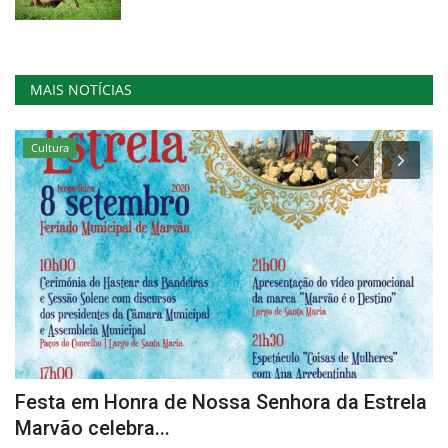
MAIS NOTÍCIAS
Cultura
s
Festa em Honra de Nossa Senhora da Estrela
M
Marvão celebra...
D