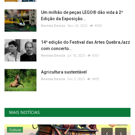
Um milhão de peças LEGO® dão vida à 2ª
Edição da Exposição...
Revista Descla
Nov 20, 2023
8583
14ª edição do Festival das Artes QuebraJazz
com concerto...
Revista Descla
Jul 18, 2023
8351
Agricultura sustentável
Revista Descla
Fev 3, 2023
9435
MAIS NOTÍCIAS
Cultura