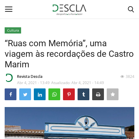
Cultura
Login
Registar
“Ruas com Memória”, uma
viagem às recordações de Castro
Home
Marim
...by Descla
Revista Descla
3824
Abr 4, 2021 - 13:49
Atualizado: Abr 4, 2021 - 14:49
Desporto
Contactos
Sobre Nós
Educação