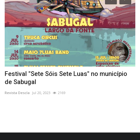
Festival "Sete Sóis Sete Luas" no município
A
de Sabugal
c
Revista Descla
Jul 20, 2023
2169
Re