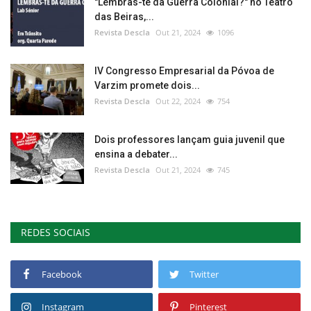
"Lembras-te da Guerra Colonial?" no Teatro
das Beiras,...
Revista Descla
Out 21, 2024
1096
IV Congresso Empresarial da Póvoa de
Varzim promete dois...
Revista Descla
Out 22, 2024
754
Dois professores lançam guia juvenil que
ensina a debater...
Revista Descla
Out 21, 2024
745
REDES SOCIAIS
Facebook
Twitter
Instagram
Pinterest