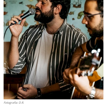
Estatuto Editorial
Saúde
Ficha técnica
Cultura
Lazer
Ambiente
Fotografia: D.R.