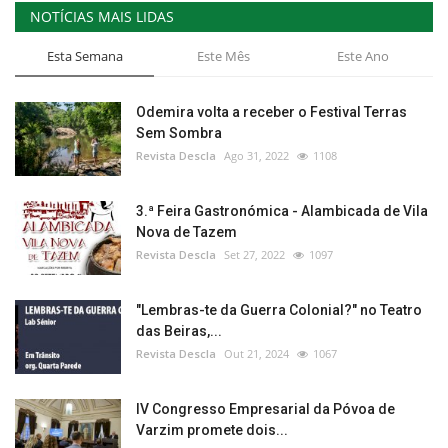
NOTÍCIAS MAIS LIDAS
Esta Semana
Este Mês
Este Ano
Odemira volta a receber o Festival Terras
Sem Sombra
Revista Descla
Ago 31, 2022
1108
3.ª Feira Gastronómica - Alambicada de Vila
Nova de Tazem
Revista Descla
Set 27, 2022
1097
"Lembras-te da Guerra Colonial?" no Teatro
das Beiras,...
Revista Descla
Out 21, 2024
1067
IV Congresso Empresarial da Póvoa de
Varzim promete dois...