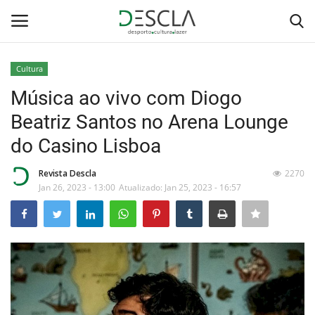
Cultura
Login
Registar
Música ao vivo com Diogo
Beatriz Santos no Arena Lounge
Home
do Casino Lisboa
...by Descla
Revista Descla
2270
Jan 26, 2023 - 13:00
Atualizado: Jan 25, 2023 - 16:57
Desporto
Contactos
Sobre Nós
Educação