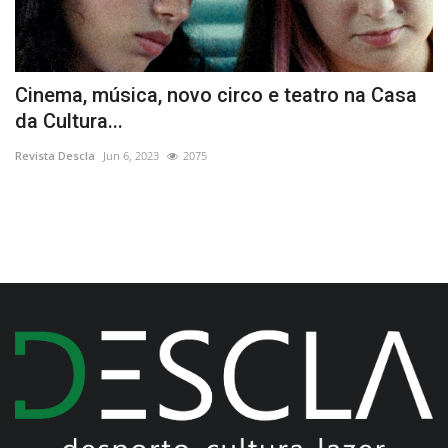
Cinema, música, novo circo e teatro na Casa
C
da Cultura...
N
Revista Descla
Jun 6, 2023
2075
Re