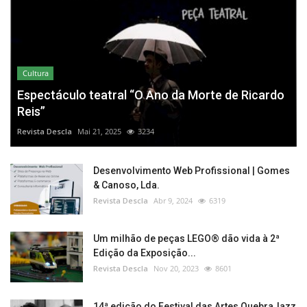
Cultura
Espectáculo teatral “O Ano da Morte de Ricardo
Reis”
Revista Descla
Mai 21, 2025
3234
Desenvolvimento Web Profissional | Gomes
& Canoso, Lda.
Revista Descla
Abr 9, 2024
6319
Um milhão de peças LEGO® dão vida à 2ª
Edição da Exposição...
Revista Descla
Nov 20, 2023
8601
14ª edição do Festival das Artes QuebraJazz