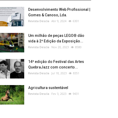
Desenvolvimento Web Profissional |
Gomes & Canoso, Lda.
Revista Descla
Abr 9, 2024
6301
Um milhão de peças LEGO® dão
vida à 2ª Edição da Exposição...
Revista Descla
Nov 20, 2023
8580
14ª edição do Festival das Artes
QuebraJazz com concerto...
Revista Descla
Jul 18, 2023
8351
Agricultura sustentável
Revista Descla
Fev 3, 2023
9431