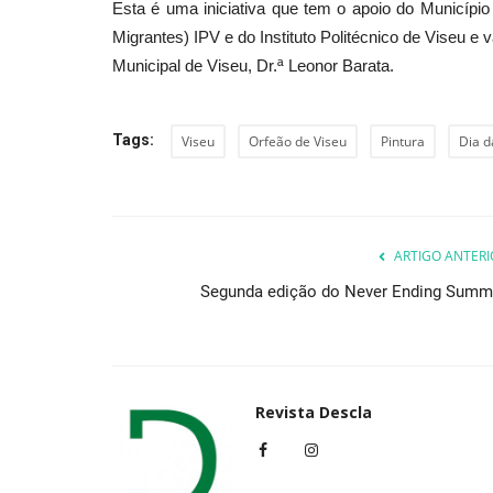
Esta é uma iniciativa que tem o apoio do Municípi
Migrantes) IPV e do Instituto Politécnico de Viseu 
Municipal de Viseu, Dr.ª Leonor Barata.
Desporto
Tags:
Viseu
Orfeão de Viseu
Pintura
Dia d
ARTIGO ANTERI
Segunda edição do Never Ending Summ
Frederico Figueiredo vence Clá
Rafael Silva conquista...
Revista Descla
Abr 18, 2023
2748
Revista Descla