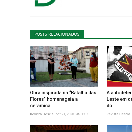
POSTS RELACIONADOS
Obra inspirada na “Batalha das
A autodete
Flores” homenageia a
Leste em d
cerâmica...
do...
Revista Descla
Set 21, 2020
3932
Revista Descla