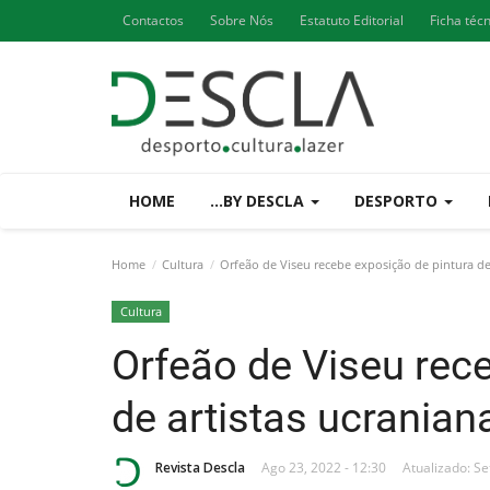
Contactos
Sobre Nós
Estatuto Editorial
Ficha téc
HOME
...BY DESCLA
DESPORTO
Home
Cultura
Orfeão de Viseu recebe exposição de pintura de 
Cultura
Orfeão de Viseu rec
de artistas ucranian
Revista Descla
Ago 23, 2022 - 12:30
Atualizado: Se