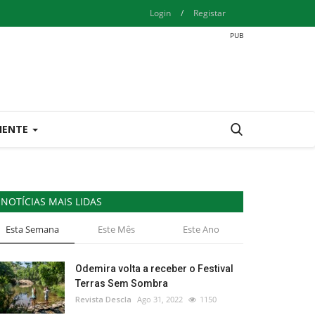
Login
/
Registar
IENTE
NOTÍCIAS MAIS LIDAS
Esta Semana
Este Mês
Este Ano
Odemira volta a receber o Festival
Terras Sem Sombra
Revista Descla
Ago 31, 2022
1150