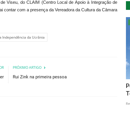
o de Viseu, do CLAIM (Centro Local de Apoio à Integração de
e vai contar com a presença da Vereadora da Cultura da Câmara
Cultura
a Independência da Ucrânia
OR
PRÓXIMO ARTIGO
er
Rui Zink na primeira pessoa
ssica e
Teatro Oficina lança quatro Open Calls
P
para conhecer, acolher...
T
Revista Descla
Mar 1, 2023
2391
Re