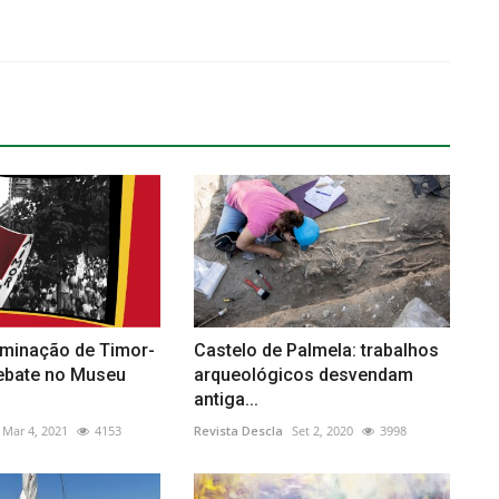
rminação de Timor-
Castelo de Palmela: trabalhos
ebate no Museu
arqueológicos desvendam
antiga...
Mar 4, 2021
4153
Revista Descla
Set 2, 2020
3998