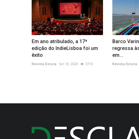
Em ano atribulado, a 17ª
Barco Varin
edição do IndieLisboa foi um
regressa às
êxito
em...
Revista Descla
Set 18, 2020
3710
Revista Descla