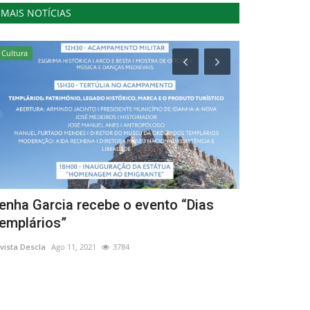
MAIS NOTÍCIAS
Cultura
Lazer
enha Garcia recebe o evento “Dias
André Henr
emplários”
música e a
vista Descla
Ago 11, 2021
3784
Revista Descla
Ag