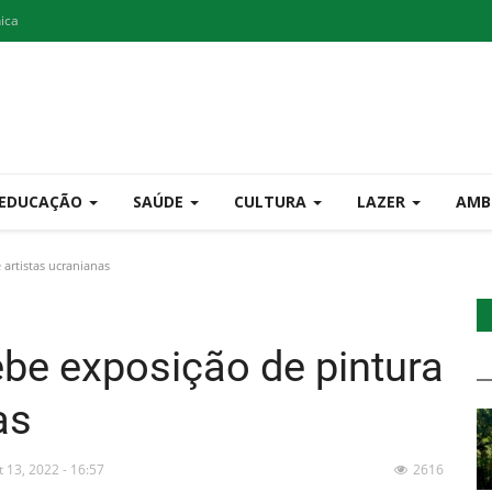
nica
EDUCAÇÃO
SAÚDE
CULTURA
LAZER
AMB
artistas ucranianas
ebe exposição de pintura
as
t 13, 2022 - 16:57
2616