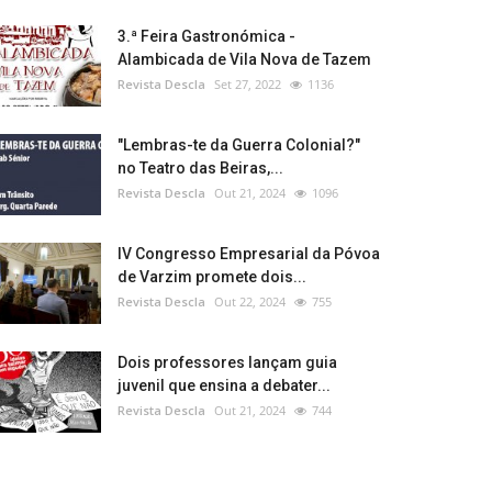
3.ª Feira Gastronómica -
Alambicada de Vila Nova de Tazem
Revista Descla
Set 27, 2022
1136
"Lembras-te da Guerra Colonial?"
no Teatro das Beiras,...
Revista Descla
Out 21, 2024
1096
IV Congresso Empresarial da Póvoa
de Varzim promete dois...
Revista Descla
Out 22, 2024
755
Dois professores lançam guia
juvenil que ensina a debater...
Revista Descla
Out 21, 2024
744