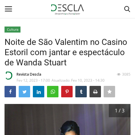
Cultura
Login
Registar
Noite de São Valentim no Casino
Estoril com jantar e espectáculo
Home
de Wanda Stuart
...by Descla
Revista Descla
3085
Fev 12, 2023 - 17:00
Atualizado: Fev 10, 2023 - 14:30
Desporto
Contactos
1 / 3
Sobre Nós
Educação