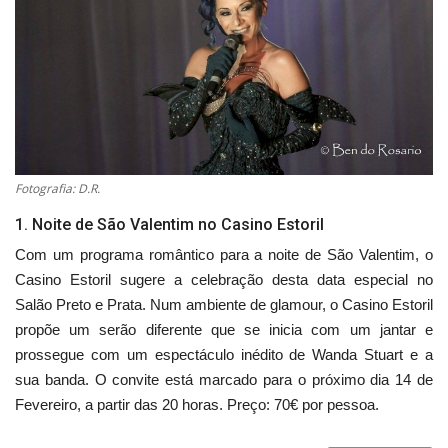
Estatuto Editorial
Saúde
Ficha técnica
Cultura
Fotografia: D.R.
1. Noite de São Valentim no Casino Estoril
Lazer
Com um programa romântico para a noite de São Valentim, o
Casino Estoril sugere a celebração desta data especial no
Ambiente
Salão Preto e Prata. Num ambiente de glamour, o Casino Estoril
propõe um serão diferente que se inicia com um jantar e
prossegue com um espectáculo inédito de Wanda Stuart e a
sua banda. O convite está marcado para o próximo dia 14 de
Fevereiro, a partir das 20 horas. Preço: 70€ por pessoa.