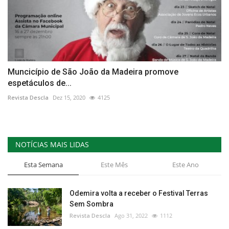
Muncicípio de São João da Madeira promove
espetáculos de...
Revista Descla
Dez 15, 2020
4125
NOTÍCIAS MAIS LIDAS
Esta Semana
Este Mês
Este Ano
Odemira volta a receber o Festival Terras
Sem Sombra
Revista Descla
Ago 31, 2022
1112