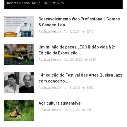
Revista Descla
Mai 21, 2025
3225
Desenvolvimento Web Profissional | Gomes
& Canoso, Lda.
Revista Descla
Abr 9, 2024
6312
Um milhão de peças LEGO® dão vida à 2ª
Edição da Exposição...
Revista Descla
Nov 20, 2023
8589
14ª edição do Festival das Artes QuebraJazz
com concerto...
Revista Descla
Jul 18, 2023
8357
Agricultura sustentável
Revista Descla
Fev 3, 2023
9450