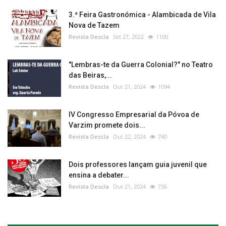
3.ª Feira Gastronómica - Alambicada de Vila
Nova de Tazem
Revista Descla
Set 27, 2022
1100
"Lembras-te da Guerra Colonial?" no Teatro
das Beiras,...
Revista Descla
Out 21, 2024
1094
IV Congresso Empresarial da Póvoa de
Varzim promete dois...
Revista Descla
Out 22, 2024
740
Dois professores lançam guia juvenil que
ensina a debater...
Revista Descla
Out 21, 2024
736