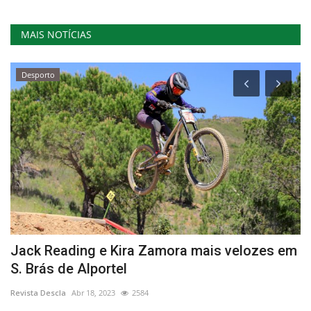
MAIS NOTÍCIAS
Desporto
l
Jack Reading e Kira Zamora mais velozes em
1
S. Brás de Alportel
d
Revista Descla
Abr 18, 2023
2584
Re