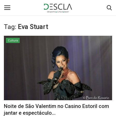
Tag:
Eva Stuart
Login
Registar
Cultura
Home
...by Descla
Desporto
Contactos
Sobre Nós
Noite de São Valentim no Casino Estoril com
Educação
jantar e espectáculo...