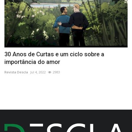
30 Anos de Curtas e um ciclo sobre a
M
importância do amor
d
Revista Descla
Jul 4, 2022
2983
Re