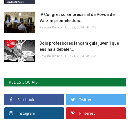
IV Congresso Empresarial da Póvoa de
Varzim promete dois...
Revista Descla
Out 22, 2024
745
Dois professores lançam guia juvenil que
ensina a debater...
Revista Descla
Out 21, 2024
728
REDES SOCIAIS
Facebook
Twitter
Instagram
Pinterest