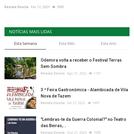
Revista Descla
Fev 12, 2023
3085
Estatuto Editorial
Saúde
NOTÍCIAS MAIS LIDAS
Ficha técnica
Esta Semana
Este Mês
Este Ano
Cultura
Odemira volta a receber o Festival Terras
Sem Sombra
Lazer
Revista Descla
Ago 31, 2022
1107
Ambiente
3.ª Feira Gastronómica - Alambicada de Vila
Nova de Tazem
Revista Descla
Set 27, 2022
1097
"Lembras-te da Guerra Colonial?" no Teatro
das Beiras,...
Revista Descla
Out 21, 2024
1095