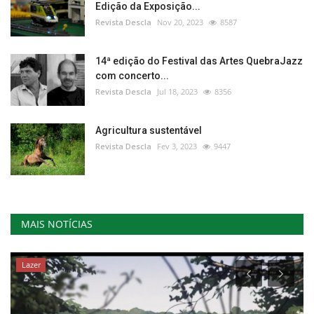
Edição da Exposição...
Revista Descla
Nov 20, 2023
8587
14ª edição do Festival das Artes QuebraJazz
com concerto...
Revista Descla
Jul 18, 2023
8356
Agricultura sustentável
Revista Descla
Fev 3, 2023
9447
MAIS NOTÍCIAS
Lazer