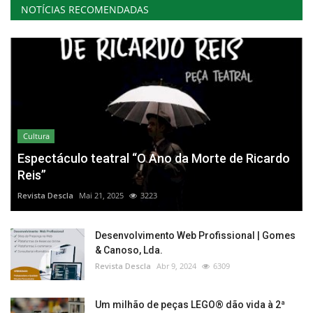
NOTÍCIAS RECOMENDADAS
Cultura
Espectáculo teatral “O Ano da Morte de Ricardo
Reis”
Revista Descla
Mai 21, 2025
3223
Desenvolvimento Web Profissional | Gomes
& Canoso, Lda.
Revista Descla
Abr 9, 2024
6309
Um milhão de peças LEGO® dão vida à 2ª