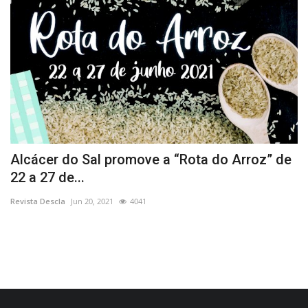
os
Alcácer do Sal promove a “Rota do Arroz” de
E
22 a 27 de...
N
Revista Descla
Jun 20, 2021
4041
Re