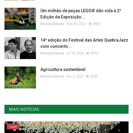
Um milhão de peças LEGO® dão vida à 2ª
Edição da Exposição...
Revista Descla
Nov 20, 2023
8583
14ª edição do Festival das Artes QuebraJazz
com concerto...
Revista Descla
Jul 18, 2023
8352
Agricultura sustentável
Revista Descla
Fev 3, 2023
9435
MAIS NOTÍCIAS
Lazer