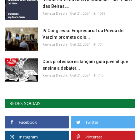
das Beiras,...
Revista Descla
Out 21, 2024
1099
IV Congresso Empresarial da Póvoa de
Varzim promete dois...
Revista Descla
Out 22, 2024
754
Dois professores lançam guia juvenil que
ensina a debater...
Revista Descla
Out 21, 2024
746
REDES SOCIAIS
Facebook
Twitter
Instagram
Pinterest