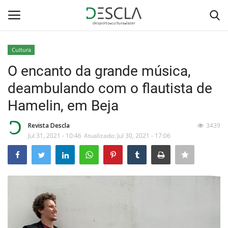
Cultura
Login
Registar
O encanto da grande música,
deambulando com o flautista de
Home
Hamelin, em Beja
...by Descla
Revista Descla
3439
Jul 31, 2021 - 10:46
Atualizado: Jul 30, 2021 - 17:06
Desporto
Contactos
Sobre Nós
Educação