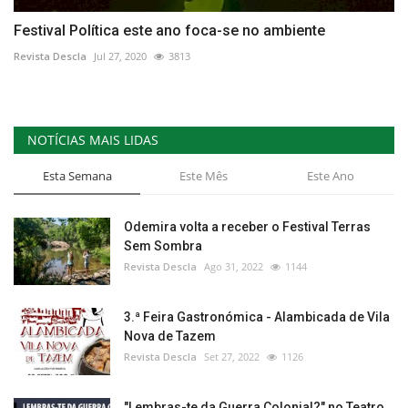
Festival Política este ano foca-se no ambiente
Revista Descla
Jul 27, 2020
3813
NOTÍCIAS MAIS LIDAS
Esta Semana
Este Mês
Este Ano
Odemira volta a receber o Festival Terras
Sem Sombra
Revista Descla
Ago 31, 2022
1144
3.ª Feira Gastronómica - Alambicada de Vila
Nova de Tazem
Revista Descla
Set 27, 2022
1126
"Lembras-te da Guerra Colonial?" no Teatro