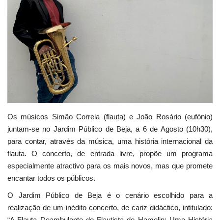
Estatuto Editorial
Saúde
Ficha técnica
Cultura
Lazer
Os músicos Simão Correia (flauta) e João Rosário (eufónio)
juntam-se no Jardim Público de Beja, a 6 de Agosto (10h30),
para contar, através da música, uma história internacional da
Ambiente
flauta. O concerto, de entrada livre, propõe um programa
especialmente atractivo para os mais novos, mas que promete
encantar todos os públicos.
O Jardim Público de Beja é o cenário escolhido para a
realização de um inédito concerto, de cariz didáctico, intitulado:
“A Flauta Deambulante do Flautista de Hamelin: Uma História