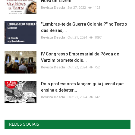
Nova de Tazem
Revista Descla
Set 27, 2022
1121
"Lembras-te da Guerra Colonial?" no Teatro
das Beiras,...
Revista Descla
Out 21, 2024
1097
IV Congresso Empresarial da Póvoa de
Varzim promete dois...
Revista Descla
Out 22, 2024
752
Dois professores lançam guia juvenil que
ensina a debater...
Revista Descla
Out 21, 2024
742
REDES SOCIAIS