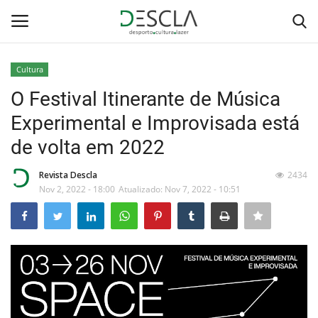
Cultura
Login
Registar
O Festival Itinerante de Música
Experimental e Improvisada está
Home
de volta em 2022
...by Descla
Revista Descla
2434
Nov 2, 2022 - 18:00
Atualizado: Nov 7, 2022 - 10:51
Desporto
Contactos
Sobre Nós
Educação