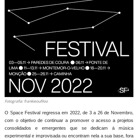
Estatuto Editorial
Saúde
Ficha técnica
Cultura
Lazer
Ambiente
Fotografia: frankieoufiloo
O Space Festival regressa em 2022, de 3 a 26 de Novembro,
com o objetivo de continuar a promover o acesso a projetos
consolidados e emergentes que se dedicam à música
experimental e improvisada ou encontram nela a sua base, fora