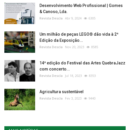
Desenvolvimento Web Profissional | Gomes
& Canoso, Lda.
Revista Descla
Abr 9, 2024
6305
Um milhão de peças LEGO® dão vida à 2ª
Edição da Exposição...
Revista Descla
Nov 20, 2023
8585
14ª edição do Festival das Artes QuebraJazz
com concerto...
Revista Descla
Jul 18, 2023
8353
Agricultura sustentável
Revista Descla
Fev 3, 2023
9440