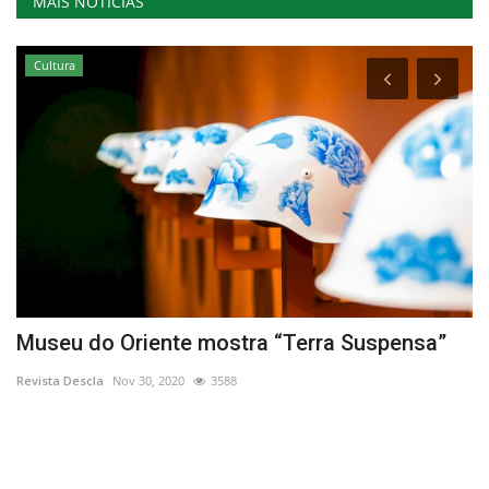
MAIS NOTÍCIAS
Cultura
Museu do Oriente mostra “Terra Suspensa”
C
P
Revista Descla
Nov 30, 2020
3588
Re