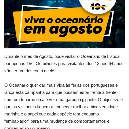
Estatuto Editorial
Saúde
Ficha técnica
Cultura
Durante o mês de Agosto, pode visitar o Oceanário de Lisboa
por apenas 15€. Os bilhetes para visitantes dos 13 aos 64 anos
Lazer
vão ter um desconto de 4€.
Ambiente
O Oceanário quer dar mais vida às férias dos portugueses e
lança esta campanha para que possam estar frente a frente
com um tubarão ou até ver uma garoupa gigante. O objectivo é
que os visitantes fiquem a conhecer melhor a biodiversidade
marinha e o papel que cada espécie tem enquanto
“embaixador” para uma mudança de comportamentos e
conservação do oceano.