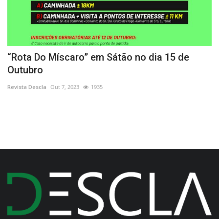
“Rota Do Míscaro” em Sátão no dia 15 de
F
Outubro
G
Revista Descla
Out 7, 2023
1935
Re