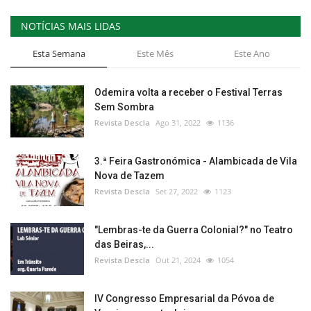
NOTÍCIAS MAIS LIDAS
Esta Semana
Este Mês
Este Ano
Odemira volta a receber o Festival Terras
Sem Sombra
Revista Descla
Ago 31, 2022
1136
3.ª Feira Gastronómica - Alambicada de Vila
Nova de Tazem
Revista Descla
Set 27, 2022
1123
"Lembras-te da Guerra Colonial?" no Teatro
das Beiras,...
Revista Descla
Out 21, 2024
1054
IV Congresso Empresarial da Póvoa de