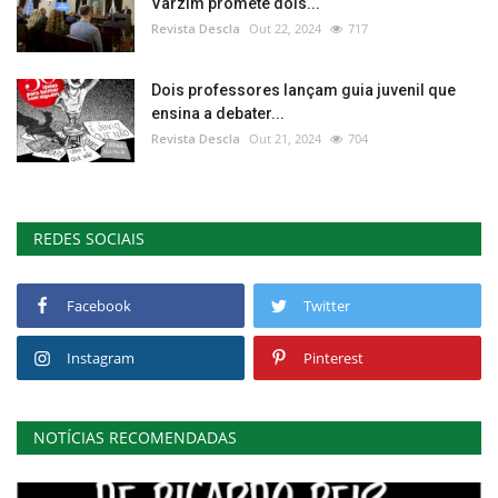
Varzim promete dois...
Revista Descla
Out 22, 2024
717
Dois professores lançam guia juvenil que
ensina a debater...
Revista Descla
Out 21, 2024
704
REDES SOCIAIS
Facebook
Twitter
Instagram
Pinterest
NOTÍCIAS RECOMENDADAS