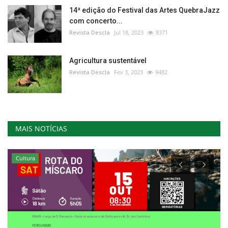
14ª edição do Festival das Artes QuebraJazz
com concerto...
Revista Descla
Jul 18, 2023
8371
Agricultura sustentável
Revista Descla
Fev 3, 2023
9482
MAIS NOTÍCIAS
Cultura