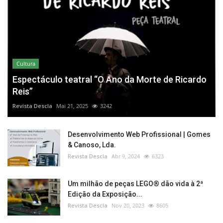
Cultura
Espectáculo teatral “O Ano da Morte de Ricardo
Reis”
Revista Descla
Mai 21, 2025
3242
Desenvolvimento Web Profissional | Gomes
& Canoso, Lda.
Revista Descla
Abr 9, 2024
6323
Um milhão de peças LEGO® dão vida à 2ª
Edição da Exposição...
Revista Descla
Nov 20, 2023
8605