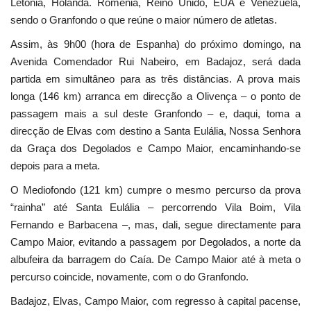
Letónia, Holanda. Roménia, Reino Unido, EUA e Venezuela,
sendo o Granfondo o que reúne o maior número de atletas.
Assim, às 9h00 (hora de Espanha) do próximo domingo, na
Avenida Comendador Rui Nabeiro, em Badajoz, será dada
partida em simultâneo para as três distâncias. A prova mais
longa (146 km) arranca em direcção a Olivença – o ponto de
passagem mais a sul deste Granfondo – e, daqui, toma a
direcção de Elvas com destino a Santa Eulália, Nossa Senhora
da Graça dos Degolados e Campo Maior, encaminhando-se
depois para a meta.
O Mediofondo (121 km) cumpre o mesmo percurso da prova
“rainha” até Santa Eulália – percorrendo Vila Boim, Vila
Fernando e Barbacena –, mas, dali, segue directamente para
Campo Maior, evitando a passagem por Degolados, a norte da
albufeira da barragem do Caía. De Campo Maior até à meta o
percurso coincide, novamente, com o do Granfondo.
Badajoz, Elvas, Campo Maior, com regresso à capital pacense,