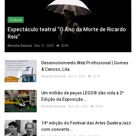
Cultura
Espectáculo teatral “O Ano da Morte de Ricardo
Reis”
Revista Descla
Mai 21, 2025
3230
Desenvolvimento Web Profissional | Gomes
& Canoso, Lda.
Revista Descla
Abr 9, 2024
6318
Um milhão de peças LEGO® dão vida à 2ª
Edição da Exposição...
Revista Descla
Nov 20, 2023
8599
14ª edição do Festival das Artes QuebraJazz
com concerto...