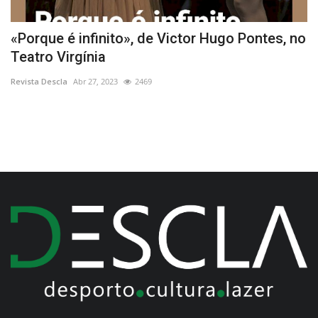
«Porque é infinito», de Victor Hugo Pontes, no
S
Teatro Virgínia
d
Revista Descla
Abr 27, 2023
2469
Re