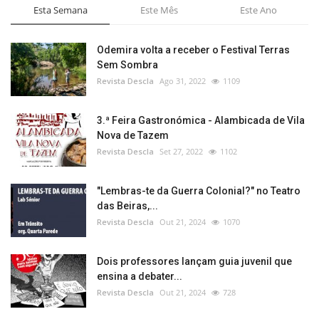
Esta Semana
Este Mês
Este Ano
Odemira volta a receber o Festival Terras
Sem Sombra
Revista Descla
Ago 31, 2022
1109
3.ª Feira Gastronómica - Alambicada de Vila
Nova de Tazem
Revista Descla
Set 27, 2022
1102
"Lembras-te da Guerra Colonial?" no Teatro
das Beiras,...
Revista Descla
Out 21, 2024
1070
Dois professores lançam guia juvenil que
ensina a debater...
Revista Descla
Out 21, 2024
728