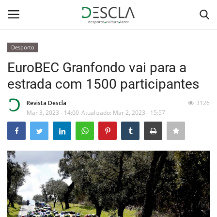
Desporto
Login
Registar
EuroBEC Granfondo vai para a
estrada com 1500 participantes
Home
Revista Descla
3126
...by Descla
Mar 3, 2023 - 14:00
Atualizado: Mar 2, 2023 - 15:57
Desporto
Contactos
Sobre Nós
Educação