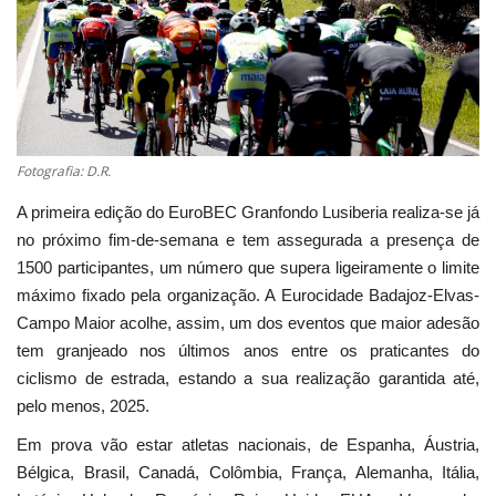
Estatuto Editorial
Saúde
Ficha técnica
Fotografia: D.R.
Cultura
A primeira edição do EuroBEC Granfondo Lusiberia realiza-se já
no próximo fim-de-semana e tem assegurada a presença de
Lazer
1500 participantes, um número que supera ligeiramente o limite
máximo fixado pela organização. A Eurocidade Badajoz-Elvas-
Ambiente
Campo Maior acolhe, assim, um dos eventos que maior adesão
tem granjeado nos últimos anos entre os praticantes do
ciclismo de estrada, estando a sua realização garantida até,
pelo menos, 2025.
Em prova vão estar atletas nacionais, de Espanha, Áustria,
Bélgica, Brasil, Canadá, Colômbia, França, Alemanha, Itália,