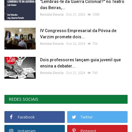
"Lembras-te da Guerra Colonial?" no Teatro
das Beiras,...
Revista Descla
Out 21, 2024
1098
IV Congresso Empresarial da Póvoa de
Varzim promete dois...
Revista Descla
Out 22, 2024
756
Dois professores lançam guia juvenil que
ensina a debater...
Revista Descla
Out 21, 2024
745
REDES SOCIAIS
Facebook
Twitter
Instagram
Pinterest