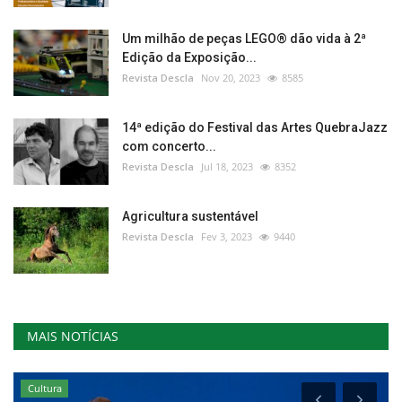
Um milhão de peças LEGO® dão vida à 2ª
Edição da Exposição...
Revista Descla
Nov 20, 2023
8585
14ª edição do Festival das Artes QuebraJazz
com concerto...
Revista Descla
Jul 18, 2023
8352
Agricultura sustentável
Revista Descla
Fev 3, 2023
9440
MAIS NOTÍCIAS
Cultura