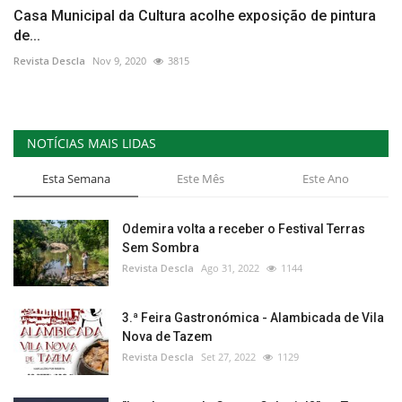
Casa Municipal da Cultura acolhe exposição de pintura
de...
Revista Descla
Nov 9, 2020
3815
NOTÍCIAS MAIS LIDAS
Esta Semana
Este Mês
Este Ano
Odemira volta a receber o Festival Terras
Sem Sombra
Revista Descla
Ago 31, 2022
1144
3.ª Feira Gastronómica - Alambicada de Vila
Nova de Tazem
Revista Descla
Set 27, 2022
1129