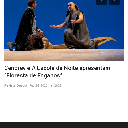
O
Cendrev e A Escola da Noite apresentam
E
“Floresta de Enganos”...
d
Revista Descla
Fev 24, 2022
2922
Re