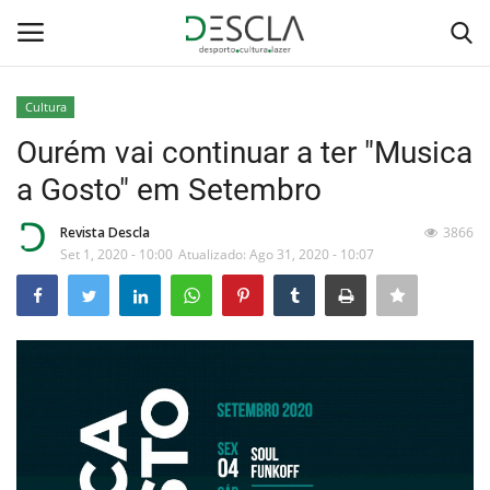
Cultura
Login
Registar
Ourém vai continuar a ter "Musica
a Gosto" em Setembro
Home
Revista Descla
3866
...by Descla
Set 1, 2020 - 10:00
Atualizado: Ago 31, 2020 - 10:07
Desporto
Contactos
Sobre Nós
Educação