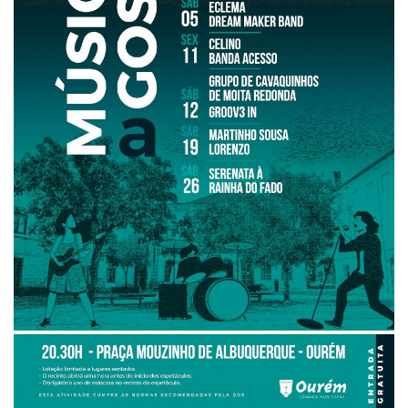
Estatuto Editorial
Saúde
Ficha técnica
Cultura
Lazer
Ambiente