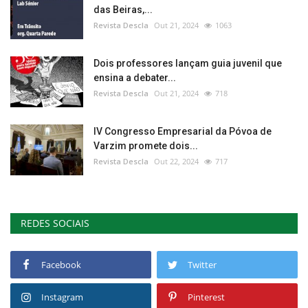
das Beiras,...
Revista Descla
Out 21, 2024
1063
Dois professores lançam guia juvenil que
ensina a debater...
Revista Descla
Out 21, 2024
718
IV Congresso Empresarial da Póvoa de
Varzim promete dois...
Revista Descla
Out 22, 2024
717
REDES SOCIAIS
Facebook
Twitter
Instagram
Pinterest