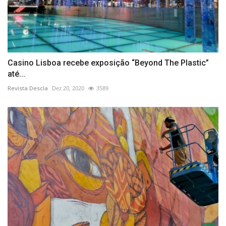
Casino Lisboa recebe exposição “Beyond The Plastic”
até...
Revista Descla
Dez 20, 2020
3589