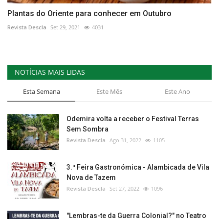
Plantas do Oriente para conhecer em Outubro
Revista Descla
Set 29, 2021
4031
NOTÍCIAS MAIS LIDAS
Esta Semana
Este Mês
Este Ano
Odemira volta a receber o Festival Terras
Sem Sombra
Revista Descla
Ago 31, 2022
1105
3.ª Feira Gastronómica - Alambicada de Vila
Nova de Tazem
Revista Descla
Set 27, 2022
1096
"Lembras-te da Guerra Colonial?" no Teatro