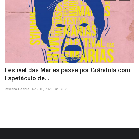
Festival das Marias passa por Grândola com
I
Espetáculo de...
M
Revista Descla
Nov 10, 2021
3108
Re