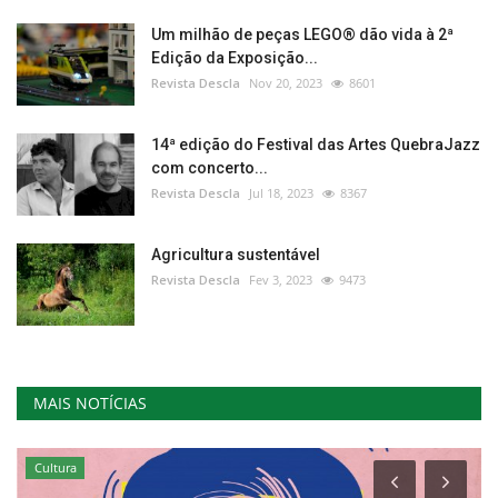
Um milhão de peças LEGO® dão vida à 2ª
Edição da Exposição...
Revista Descla
Nov 20, 2023
8601
14ª edição do Festival das Artes QuebraJazz
com concerto...
Revista Descla
Jul 18, 2023
8367
Agricultura sustentável
Revista Descla
Fev 3, 2023
9473
MAIS NOTÍCIAS
Cultura