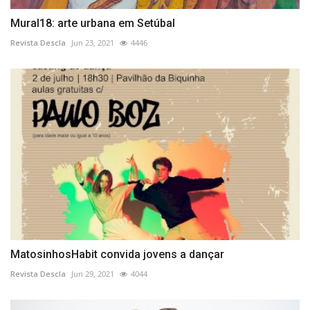
Mural18: arte urbana em Setúbal
Revista Descla
Jun 23, 2021
4446
MatosinhosHabit convida jovens a dançar
Revista Descla
Jun 29, 2021
4044