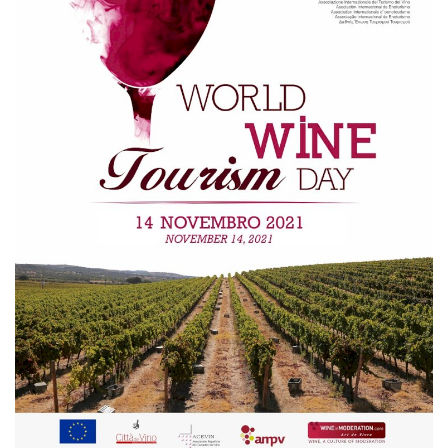
Estatuto Editorial
Saúde
Ficha técnica
Cultura
Lazer
Ambiente