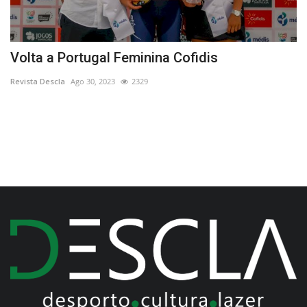
Volta a Portugal Feminina Cofidis
I
d
Revista Descla
Ago 30, 2023
2329
Re