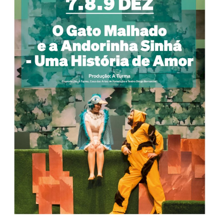
Estatuto Editorial
Saúde
Ficha técnica
Cultura
Lazer
Ambiente