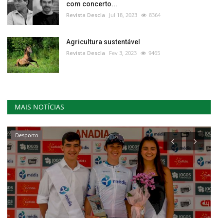
com concerto...
Revista Descla
Jul 18, 2023
8364
Agricultura sustentável
Revista Descla
Fev 3, 2023
9465
MAIS NOTÍCIAS
Desporto