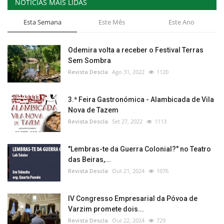
NOTÍCIAS MAIS LIDAS
Esta Semana
Este Mês
Este Ano
Odemira volta a receber o Festival Terras
Sem Sombra
Revista Descla
Ago 31, 2022
1120
3.ª Feira Gastronómica - Alambicada de Vila
Nova de Tazem
Revista Descla
Set 27, 2022
1113
"Lembras-te da Guerra Colonial?" no Teatro
das Beiras,...
Revista Descla
Out 21, 2024
1076
IV Congresso Empresarial da Póvoa de
Varzim promete dois...
Revista Descla
Out 22, 2024
729