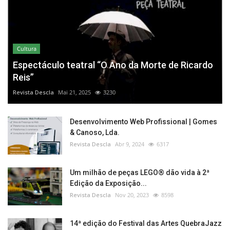
Cultura
Espectáculo teatral “O Ano da Morte de Ricardo
Reis”
Revista Descla
Mai 21, 2025
3230
Desenvolvimento Web Profissional | Gomes
& Canoso, Lda.
Revista Descla
Abr 9, 2024
6317
Um milhão de peças LEGO® dão vida à 2ª
Edição da Exposição...
Revista Descla
Nov 20, 2023
8598
14ª edição do Festival das Artes QuebraJazz