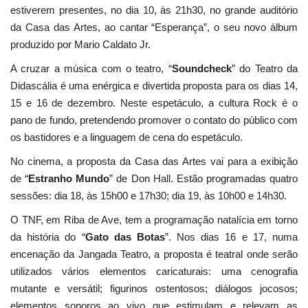
estiverem presentes, no dia 10, às 21h30, no grande auditório
da Casa das Artes, ao cantar “Esperança”, o seu novo álbum
produzido por Mario Caldato Jr.
A cruzar a música com o teatro, “
Soundcheck
” do Teatro da
Didascália é uma enérgica e divertida proposta para os dias 14,
15 e 16 de dezembro. Neste espetáculo, a cultura Rock é o
pano de fundo, pretendendo promover o contato do público com
os bastidores e a linguagem de cena do espetáculo.
No cinema, a proposta da Casa das Artes vai para a exibição
de “
Estranho Mundo
” de Don Hall. Estão programadas quatro
sessões: dia 18, às 15h00 e 17h30; dia 19, às 10h00 e 14h30.
O TNF, em Riba de Ave, tem a programação natalícia em torno
da história do “
Gato das Botas
”. Nos dias 16 e 17, numa
encenação da Jangada Teatro, a proposta é teatral onde serão
utilizados vários elementos caricaturais: uma cenografia
mutante e versátil; figurinos ostentosos; diálogos jocosos;
elementos sonoros ao vivo que estimulam e relevam as