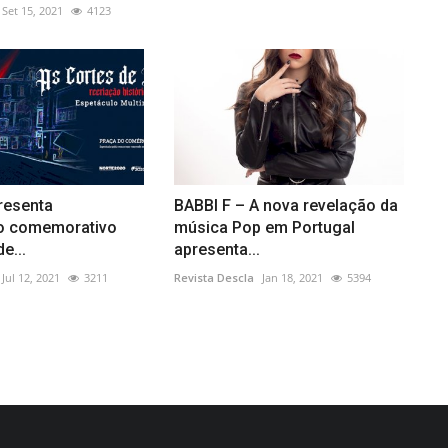
Set 15, 2021
4123
resenta
BABBI F – A nova revelação da
o comemorativo
música Pop em Portugal
e...
apresenta...
Jul 12, 2021
3211
Revista Descla
Jan 18, 2021
5394