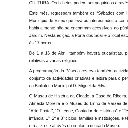
CULTURA. Os bilhetes podem ser adquiridos através
Este mês, regressam também os “Sábados com Histó
Município de Viseu que leva os interessados a conhe
Cultura
habitualmente não se encontram acessíveis ao públi
Jardim. Nesta edição, a Porta dos Soar é o local esc
às 17 horas.
De 1 a 16 de Abril, também haverá eucaristias, p
relativas a várias religiões.
A programação da Páscoa reserva também activid
conjunto de actividades criativas e leitura para o 
Experiência Gastronómica e Cul
na Biblioteca Municipal D. Miguel da Silva.
Vinho de Carcavelos...
O Museu de História da Cidade, a Casa da Ribeira
Revista Descla
Set 7, 2023
2114
Almeida Moreira e o Museu do Linho de Várzea de 
“Arte Postal”, “O Leque, Contador de Histórias” e “
infância, 1º, 2º e 3º ciclos, famílias e instituições, e
e realiza-se através do contacto de cada Museu.