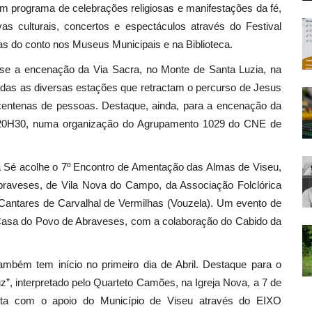
um programa de celebrações religiosas e manifestações da fé,
as culturais, concertos e espectáculos através do Festival
ras do conto nos Museus Municipais e na Biblioteca.
za-se a encenação da Via Sacra, no Monte de Santa Luzia, na
das as diversas estações que retractam o percurso de Jesus
centenas de pessoas. Destaque, ainda, para a encenação da
 20H30, numa organização do Agrupamento 1029 do CNE de
da Sé acolhe o 7º Encontro de Amentação das Almas de Viseu,
raveses, de Vila Nova do Campo, da Associação Folclórica
 Cantares de Carvalhal de Vermilhas (Vouzela). Um evento de
e Casa do Povo de Abraveses, com a colaboração do Cabido da
ambém tem início no primeiro dia de Abril. Destaque para o
z”, interpretado pelo Quarteto Camões, na Igreja Nova, a 7 de
conta com o apoio do Município de Viseu através do EIXO