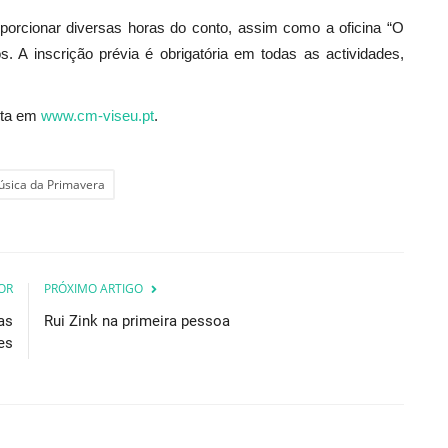
roporcionar diversas horas do conto, assim como a oficina “O
. A inscrição prévia é obrigatória em todas as actividades,
lta em
www.cm-viseu.pt
.
Música da Primavera
OR
PRÓXIMO ARTIGO
as
Rui Zink na primeira pessoa
es