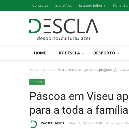
Contactos
Sobre Nós
Estatuto Editorial
Ficha téc
HOME
...BY DESCLA
DESPORTO
Home
Cultura
Páscoa em Viseu apresenta programação para a to
Cultura
Páscoa em Viseu ap
para a toda a família
Revista Descla
Mar 31, 2023 - 13:00
Atualizado: Ma