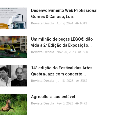
Desenvolvimento Web Profissional |
Gomes & Canoso, Lda.
Revista Descla
Abr 9, 2024
6319
Um milhão de peças LEGO® dão
vida à 2ª Edição da Exposição...
Revista Descla
Nov 20, 2023
8601
14ª edição do Festival das Artes
QuebraJazz com concerto...
Revista Descla
Jul 18, 2023
8367
Agricultura sustentável
Revista Descla
Fev 3, 2023
9473