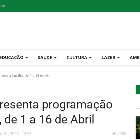
nica
EDUCAÇÃO
SAÚDE
CULTURA
LAZER
AMB
da a família, de 1 a 16 de Abril
resenta programação
, de 1 a 16 de Abril
r 31, 2023 - 12:23
2282