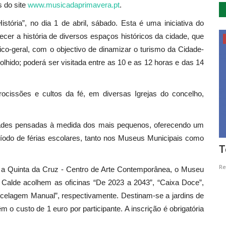
 do site
www.musicadaprimavera.pt
.
ria”, no dia 1 de abril, sábado. Esta é uma iniciativa do
cer a história de diversos espaços históricos da cidade, que
Ambiente
co-geral, com o objectivo de dinamizar o turismo da Cidade-
olhido; poderá ser visitada entre as 10 e as 12 horas e das 14
rocissões e cultos da fé, em diversas Igrejas do concelho,
ades pensadas à medida dos mais pequenos, oferecendo um
período de férias escolares, tanto nos Museus Municipais como
tural:
Projeto de economia circular - by.
T
Vouzela
Re
, a Quinta da Cruz - Centro de Arte Contemporânea, o Museu
Revista Descla
Nov 8, 2022
2758
Calde acolhem as oficinas “De 2023 a 2043”, “Caixa Doce”,
Tecelagem Manual”, respectivamente. Destinam-se a jardins de
 têm o custo de 1 euro por participante. A inscrição é obrigatória