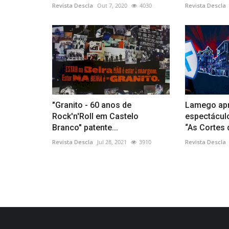
Revista Descla
Out 7, 2020
4030
Revista Descla
"Granito - 60 anos de
Lamego ap
Rock'n'Roll em Castelo
espectácul
Branco" patente...
“As Cortes d
Revista Descla
Jul 28, 2021
3910
Revista Descla