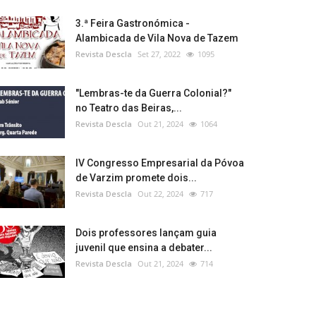
3.ª Feira Gastronómica -
Alambicada de Vila Nova de Tazem
Revista Descla
Set 27, 2022
1095
"Lembras-te da Guerra Colonial?"
no Teatro das Beiras,...
Revista Descla
Out 21, 2024
1064
IV Congresso Empresarial da Póvoa
de Varzim promete dois...
Revista Descla
Out 22, 2024
717
Dois professores lançam guia
juvenil que ensina a debater...
Revista Descla
Out 21, 2024
714