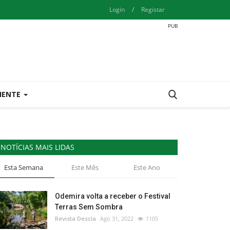
Login
/
Registar
IENTE
NOTÍCIAS MAIS LIDAS
Esta Semana
Este Mês
Este Ano
Odemira volta a receber o Festival
Terras Sem Sombra
Revista Descla
Ago 31, 2022
1105