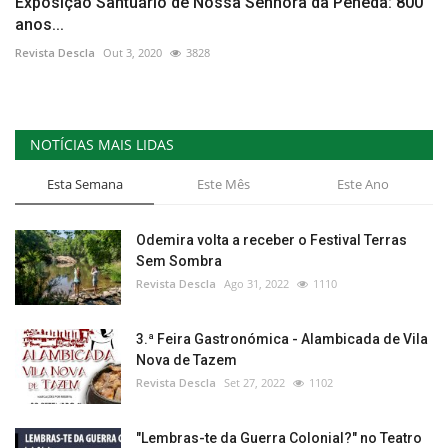
Exposição Santuário de Nossa Senhora da Peneda: 800
anos...
Revista Descla
Out 3, 2020
3828
NOTÍCIAS MAIS LIDAS
Esta Semana
Este Mês
Este Ano
Odemira volta a receber o Festival Terras
Sem Sombra
Revista Descla
Ago 31, 2022
1110
3.ª Feira Gastronómica - Alambicada de Vila
Nova de Tazem
Revista Descla
Set 27, 2022
1102
"Lembras-te da Guerra Colonial?" no Teatro