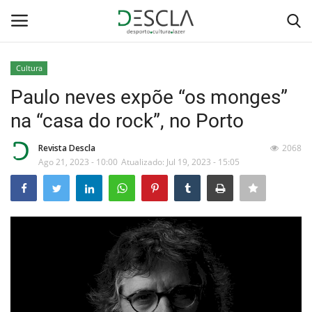
Cultura
Login
Registar
Paulo neves expõe “os monges”
na “casa do rock”, no Porto
Home
Revista Descla
2068
...by Descla
Ago 21, 2023 - 10:00
Atualizado: Jul 19, 2023 - 15:05
Desporto
Contactos
Sobre Nós
Educação