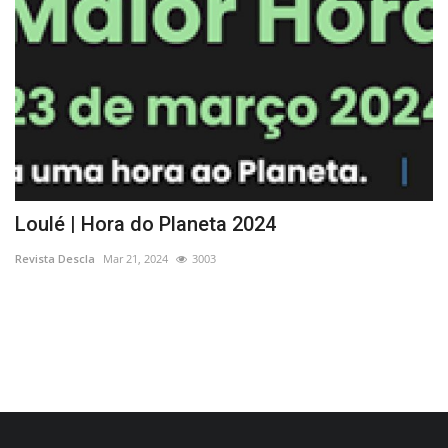
Loulé | Hora do Planeta 2024
P
P
Revista Descla
Mar 21, 2024
3003
Re