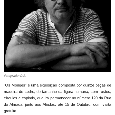
Estatuto Editorial
Saúde
Ficha técnica
Cultura
Lazer
Ambiente
Fotografia: D.R.
“Os Monges" é uma exposição composta por quinze peças de
madeira de cedro, do tamanho da figura humana, com rostos,
círculos e espirais, que irá permanecer no número 120 da Rua
do Almada, junto aos Aliados, até 15 de Outubro, com visita
gratuita.