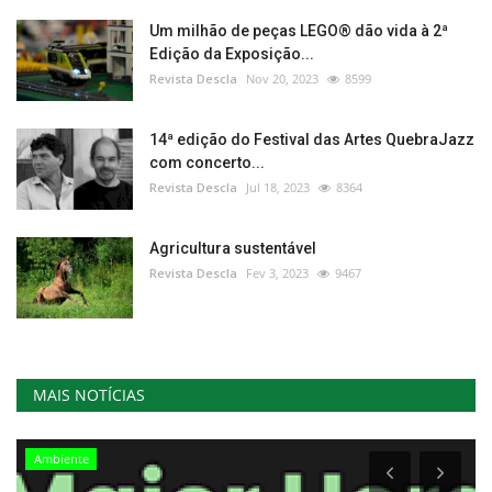
Um milhão de peças LEGO® dão vida à 2ª
Edição da Exposição...
Revista Descla
Nov 20, 2023
8599
14ª edição do Festival das Artes QuebraJazz
com concerto...
Revista Descla
Jul 18, 2023
8364
Agricultura sustentável
Revista Descla
Fev 3, 2023
9467
MAIS NOTÍCIAS
Ambiente