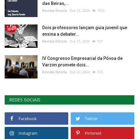
das Beiras,...
Revista Descla
Out 21, 2024
1072
Dois professores lançam guia juvenil que
ensina a debater...
Revista Descla
Out 21, 2024
727
IV Congresso Empresarial da Póvoa de
Varzim promete dois...
Revista Descla
Out 22, 2024
723
REDES SOCIAIS
Facebook
Twitter
Instagram
Pinterest