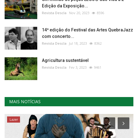
Edição da Exposição...
Revista Descla
Nov 20, 2023
8596
14ª edição do Festival das Artes QuebraJazz
com concerto...
Revista Descla
Jul 18, 2023
8362
Agricultura sustentável
Revista Descla
Fev 3, 2023
9461
MAIS NOTÍCIAS
Lazer