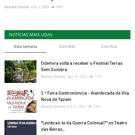
Revista Descla
Out 2, 2020
3931
NOTÍCIAS MAIS LIDAS
Esta Semana
Este Mês
Este Ano
Odemira volta a receber o Festival Terras
Sem Sombra
Revista Descla
Ago 31, 2022
1115
3.ª Feira Gastronómica - Alambicada de Vila
Nova de Tazem
Revista Descla
Set 27, 2022
1103
"Lembras-te da Guerra Colonial?" no Teatro
das Beiras,...