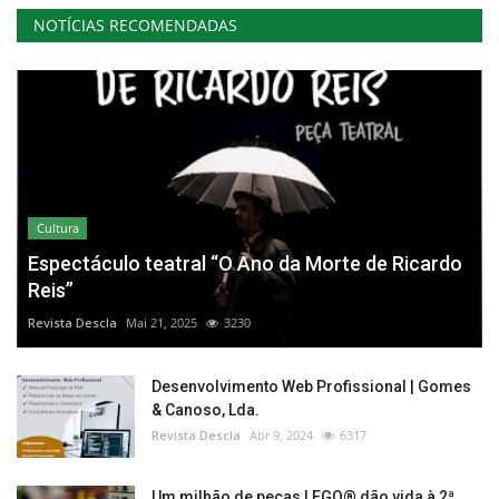
NOTÍCIAS RECOMENDADAS
Cultura
Espectáculo teatral “O Ano da Morte de Ricardo
Reis”
Revista Descla
Mai 21, 2025
3230
Desenvolvimento Web Profissional | Gomes
& Canoso, Lda.
Revista Descla
Abr 9, 2024
6317
Um milhão de peças LEGO® dão vida à 2ª