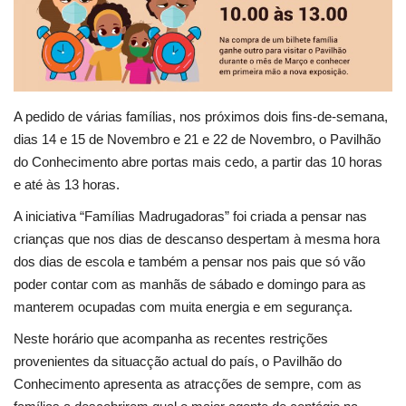
Estatuto Editorial
Saúde
A pedido de várias famílias, nos próximos dois fins-de-semana,
Ficha técnica
dias 14 e 15 de Novembro e 21 e 22 de Novembro, o Pavilhão
do Conhecimento abre portas mais cedo, a partir das 10 horas
Cultura
e até às 13 horas.
Lazer
A iniciativa “Famílias Madrugadoras” foi criada a pensar nas
crianças que nos dias de descanso despertam à mesma hora
dos dias de escola e também a pensar nos pais que só vão
Ambiente
poder contar com as manhãs de sábado e domingo para as
manterem ocupadas com muita energia e em segurança.
Neste horário que acompanha as recentes restrições
provenientes da situacção actual do país, o Pavilhão do
Conhecimento apresenta as atracções de sempre, com as