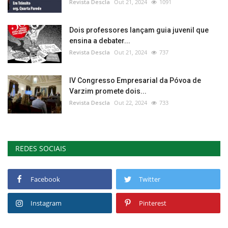
Revista Descla
Out 21, 2024
1091
Dois professores lançam guia juvenil que
ensina a debater...
Revista Descla
Out 21, 2024
737
IV Congresso Empresarial da Póvoa de
Varzim promete dois...
Revista Descla
Out 22, 2024
733
REDES SOCIAIS
Facebook
Twitter
Instagram
Pinterest