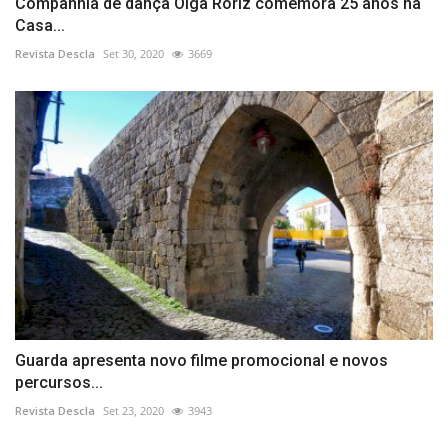
Companhia de dança Olga Roriz comemora 25 anos na
Casa...
Revista Descla
Set 30, 2020
3669
Guarda apresenta novo filme promocional e novos
percursos...
Revista Descla
Set 23, 2020
3943