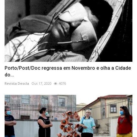
Porto/Post/Doc regressa em Novembro e olha a Cidade
do...
Revista Descla
Out 17, 2020
4076