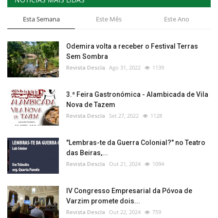
Esta Semana
Este Mês
Este Ano
Odemira volta a receber o Festival Terras
Sem Sombra
Revista Descla
Ago 31, 2022
1139
3.ª Feira Gastronómica - Alambicada de Vila
Nova de Tazem
Revista Descla
Set 27, 2022
1128
"Lembras-te da Guerra Colonial?" no Teatro
das Beiras,...
Revista Descla
Out 21, 2024
1094
IV Congresso Empresarial da Póvoa de
Varzim promete dois...
Revista Descla
Out 22, 2024
759