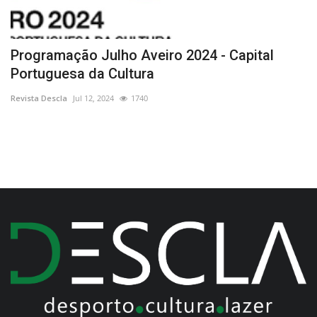
Programação Julho Aveiro 2024 - Capital
E
Portuguesa da Cultura
e
Revista Descla
Jul 12, 2024
1740
Re