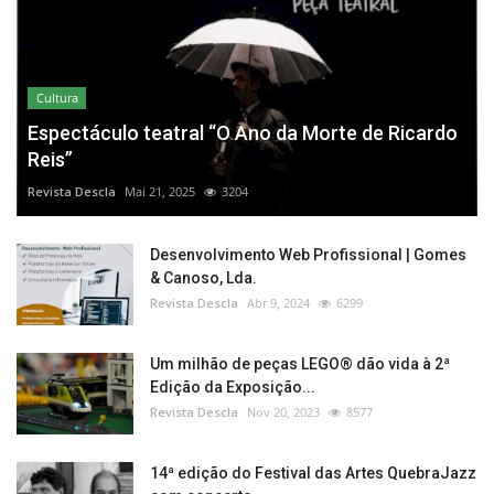
Cultura
Espectáculo teatral “O Ano da Morte de Ricardo
Reis”
Revista Descla
Mai 21, 2025
3204
Desenvolvimento Web Profissional | Gomes
& Canoso, Lda.
Revista Descla
Abr 9, 2024
6299
Um milhão de peças LEGO® dão vida à 2ª
Edição da Exposição...
Revista Descla
Nov 20, 2023
8577
14ª edição do Festival das Artes QuebraJazz