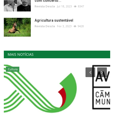
com concerto...
Revista Descla
Jul 18, 2023
8347
Agricultura sustentável
Revista Descla
Fev 3, 2023
9428
MAIS NOTÍCIAS
Cultura