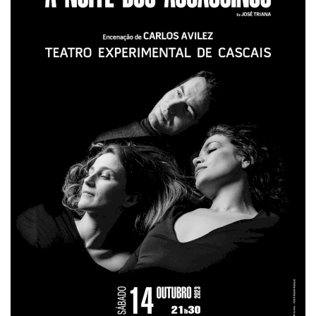
Estatuto Editorial
Saúde
Ficha técnica
Cultura
Lazer
Ambiente