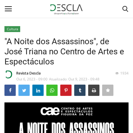
Cultura
Login
Registar
"A Noite dos Assassinos", de
José Triana no Centro de Artes e
Home
Espectáculos
...by Descla
Revista Descla
1934
Out 6, 2023 - 09:00
Atualizado: Out 9, 2023 - 09:48
Desporto
Contactos
Sobre Nós
Educação