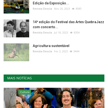
Edição da Exposição...
Revista Descla
Nov 20, 2023
8585
14ª edição do Festival das Artes QuebraJazz
com concerto...
Revista Descla
Jul 18, 2023
8354
Agricultura sustentável
Revista Descla
Fev 3, 2023
9444
MAIS NOTÍCIAS
Cultura