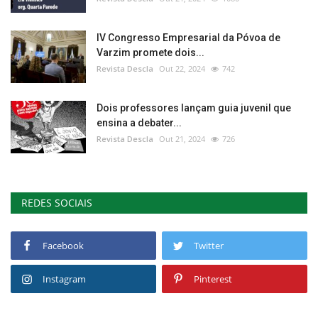
IV Congresso Empresarial da Póvoa de
Varzim promete dois...
Revista Descla
Out 22, 2024
742
Dois professores lançam guia juvenil que
ensina a debater...
Revista Descla
Out 21, 2024
726
REDES SOCIAIS
Facebook
Twitter
Instagram
Pinterest