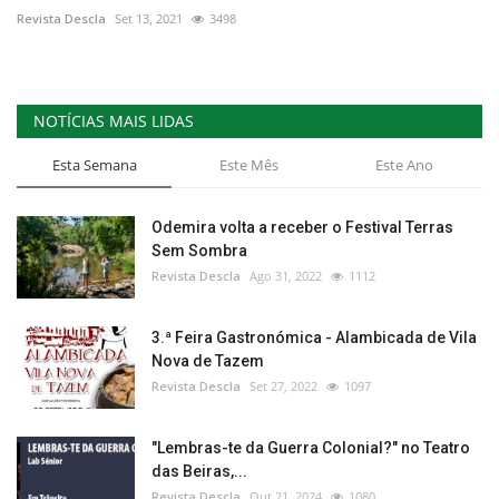
Revista Descla
Set 13, 2021
3498
NOTÍCIAS MAIS LIDAS
Esta Semana
Este Mês
Este Ano
Odemira volta a receber o Festival Terras
Sem Sombra
Revista Descla
Ago 31, 2022
1112
3.ª Feira Gastronómica - Alambicada de Vila
Nova de Tazem
Revista Descla
Set 27, 2022
1097
"Lembras-te da Guerra Colonial?" no Teatro
das Beiras,...
Revista Descla
Out 21, 2024
1080