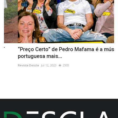
“Preço Certo” de Pedro Mafama é a música
C
portuguesa mais...
v
Revista Descla
Jul 12, 2023
2505
Re