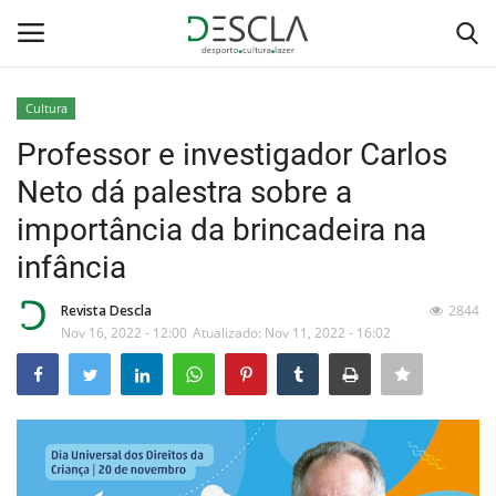
Cultura
Login
Registar
Professor e investigador Carlos
Neto dá palestra sobre a
Home
importância da brincadeira na
...by Descla
infância
Desporto
Revista Descla
2844
Nov 16, 2022 - 12:00
Atualizado: Nov 11, 2022 - 16:02
Contactos
Sobre Nós
Educação