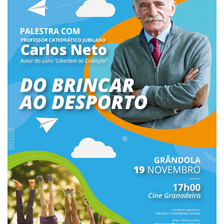
Estatuto Editorial
Saúde
Ficha técnica
Cultura
Lazer
Ambiente