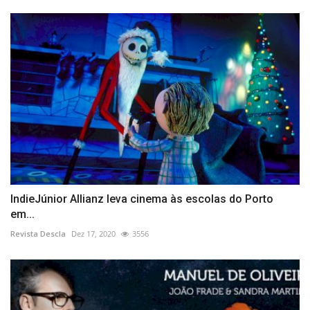
IndieJúnior Allianz leva cinema às escolas do Porto
em...
Revista Descla
Dez 17, 2020
3556