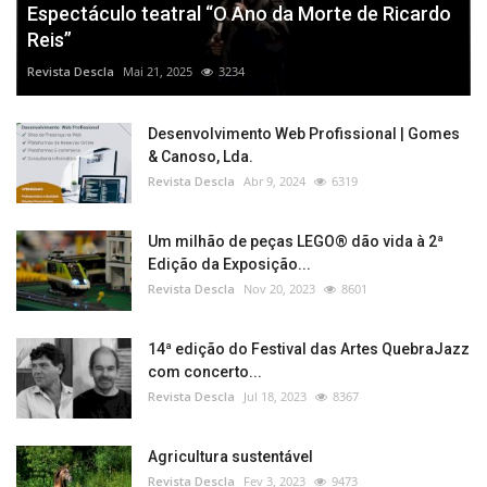
Espectáculo teatral “O Ano da Morte de Ricardo
Reis”
Revista Descla
Mai 21, 2025
3234
Desenvolvimento Web Profissional | Gomes
& Canoso, Lda.
Revista Descla
Abr 9, 2024
6319
Um milhão de peças LEGO® dão vida à 2ª
Edição da Exposição...
Revista Descla
Nov 20, 2023
8601
14ª edição do Festival das Artes QuebraJazz
com concerto...
Revista Descla
Jul 18, 2023
8367
Agricultura sustentável
Revista Descla
Fev 3, 2023
9473