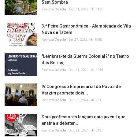
Sem Sombra
Revista Descla
Ago 31, 2022
1105
3.ª Feira Gastronómica - Alambicada de Vila
Nova de Tazem
Revista Descla
Set 27, 2022
1095
"Lembras-te da Guerra Colonial?" no Teatro
das Beiras,...
Revista Descla
Out 21, 2024
1066
IV Congresso Empresarial da Póvoa de
Varzim promete dois...
Revista Descla
Out 22, 2024
721
Dois professores lançam guia juvenil que
ensina a debater...
Revista Descla
Out 21, 2024
718