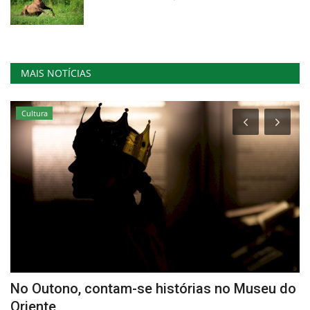
MAIS NOTÍCIAS
Cultura
No Outono, contam-se histórias no Museu do
U
Oriente