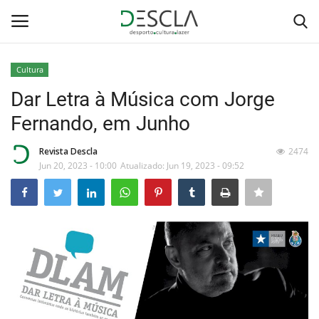
Cultura
Login
Registar
Dar Letra à Música com Jorge
Fernando, em Junho
Home
Revista Descla
2474
...by Descla
Jun 20, 2023 - 10:00
Atualizado: Jun 19, 2023 - 09:52
Desporto
Contactos
Sobre Nós
Educação