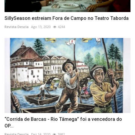
SillySeason estreiam Fora de Campo no Teatro Taborda
Revista Descla
Ago 13, 2020
4244
“Corrida de Barcas - Rio Tâmega” foi a vencedora do
OP...
Revista Descla
Dez 14, 2020
3982