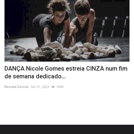
DANÇA Nicole Gomes estreia CINZA num fim
P
de semana dedicado...
d
Revista Descla
Set 21, 2023
1844
Re