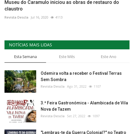
Museu do Caramulo iniciou as obras de restauro do
claustro
Revista Descla
Jul 16, 2020
4113
NOTÍCIAS MAIS LIDAS
Esta Semana
Este Mês
Este Ano
Odemira volta a receber o Festival Terras
Sem Sombra
Revista Descla
Ago 31, 2022
1107
3.ª Feira Gastronómica - Alambicada de Vila
Nova de Tazem
Revista Descla
Set 27, 2022
1097
"Lembras-te da Guerra Colonial?" no Teatro