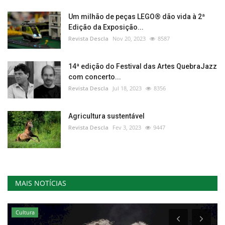
Um milhão de peças LEGO® dão vida à 2ª
Edição da Exposição...
Revista Descla
Nov 20, 2023
8587
14ª edição do Festival das Artes QuebraJazz
com concerto...
Revista Descla
Jul 18, 2023
8356
Agricultura sustentável
Revista Descla
Fev 3, 2023
9447
MAIS NOTÍCIAS
Cultura