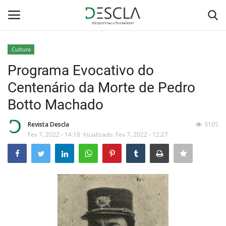
Cultura
Login
Registar
Programa Evocativo do
Centenário da Morte de Pedro
Home
Botto Machado
...by Descla
Revista Descla
3105
Fev 7, 2022 - 14:18
Atualizado: Fev 7, 2022 - 12:27
Desporto
Contactos
Sobre Nós
Educação