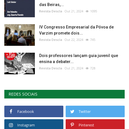
das Beiras,...
Revista Descla
Out 21, 2024
1095
IV Congresso Empresarial da Póvoa de
Varzim promete dois...
Revista Descla
Out 22, 2024
745
Dois professores lançam guia juvenil que
ensina a debater...
Revista Descla
Out 21, 2024
728
REDES SOCIAIS
Facebook
Twitter
Instagram
Pinterest