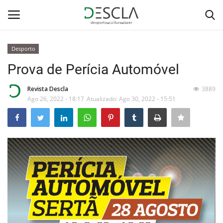
Desporto
Login
Registar
Prova de Perícia Automóvel
Home
Revista Descla
3889
Ago 26, 2022 - 18:17
Atualizado: Ago 30, 2022 - 15:51
...by Descla
Desporto
Contactos
Sobre Nós
Educação