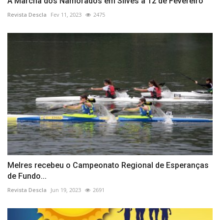
A Marcha dos Namorados em Silves a 12 de Fevereiro
Revista Descla
Fev 11, 2023
2475
Melres recebeu o Campeonato Regional de Esperanças
de Fundo...
Revista Descla
Jun 19, 2023
2691