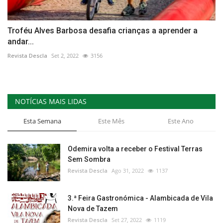
Troféu Alves Barbosa desafia crianças a aprender a
andar...
Revista Descla
Set 2, 2022
3156
NOTÍCIAS MAIS LIDAS
Esta Semana
Este Mês
Este Ano
Odemira volta a receber o Festival Terras
Sem Sombra
Revista Descla
Ago 31, 2022
1137
3.ª Feira Gastronómica - Alambicada de Vila
Nova de Tazem
Revista Descla
Set 27, 2022
1119