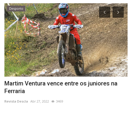
Desporto
a
Martim Ventura vence entre os juniores na
V
Ferraria
M
Revista Descla
Abr 27, 2022
3469
Re