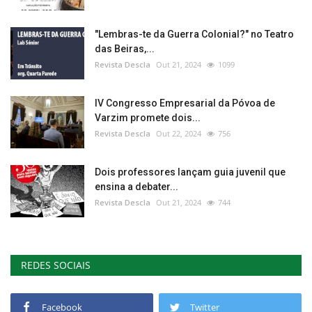
"Lembras-te da Guerra Colonial?" no Teatro
das Beiras,...
Revista Descla
Out 21, 2024
1099
IV Congresso Empresarial da Póvoa de
Varzim promete dois...
Revista Descla
Out 22, 2024
756
Dois professores lançam guia juvenil que
ensina a debater...
Revista Descla
Out 21, 2024
744
REDES SOCIAIS
Facebook
Twitter