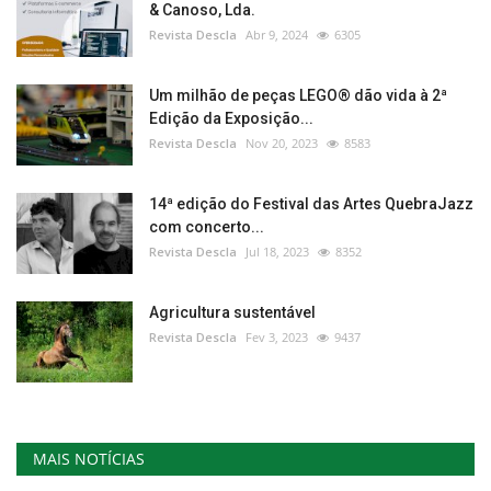
& Canoso, Lda.
Revista Descla
Abr 9, 2024
6305
Um milhão de peças LEGO® dão vida à 2ª
Edição da Exposição...
Revista Descla
Nov 20, 2023
8583
14ª edição do Festival das Artes QuebraJazz
com concerto...
Revista Descla
Jul 18, 2023
8352
Agricultura sustentável
Revista Descla
Fev 3, 2023
9437
MAIS NOTÍCIAS