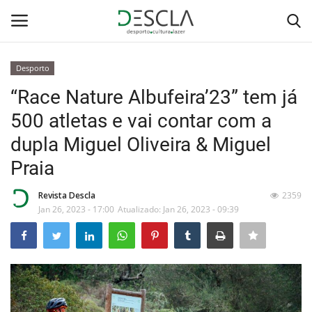
Desporto
Login
Registar
“Race Nature Albufeira’23” tem já
500 atletas e vai contar com a
Home
dupla Miguel Oliveira & Miguel
...by Descla
Praia
Desporto
Revista Descla
2359
Jan 26, 2023 - 17:00
Atualizado: Jan 26, 2023 - 09:39
Contactos
Sobre Nós
Educação