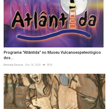
Programa "Atlântida" no Museu Vulcanoespeleológico
dos...
Revista Descla
Dez 18, 2020
3876