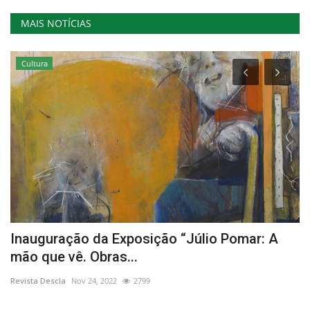
MAIS NOTÍCIAS
Cultura
Inauguração da Exposição “Júlio Pomar: A
S
mão que vê. Obras...
C
Revista Descla
Nov 24, 2022
2799
Re