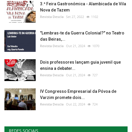
3.ª Feira Gastronómica - Alambicada de Vila
Nova de Tazem
Revista Descla
Set 27, 2022
1102
"Lembras-te da Guerra Colonial?" no Teatro
das Beiras,...
Revista Descla
Out 21, 2024
1070
Dois professores lançam guia juvenil que
ensina a debater...
Revista Descla
Out 21, 2024
727
IV Congresso Empresarial da Póvoa de
Varzim promete dois...
Revista Descla
Out 22, 2024
724
REDES SOCIAIS