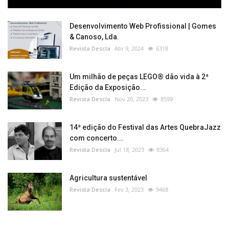
Desenvolvimento Web Profissional | Gomes
& Canoso, Lda.
Revista Descla
Abr 9, 2024
6318
Um milhão de peças LEGO® dão vida à 2ª
Edição da Exposição...
Revista Descla
Nov 20, 2023
8599
14ª edição do Festival das Artes QuebraJazz
com concerto...
Revista Descla
Jul 18, 2023
8364
Agricultura sustentável
Revista Descla
Fev 3, 2023
9468