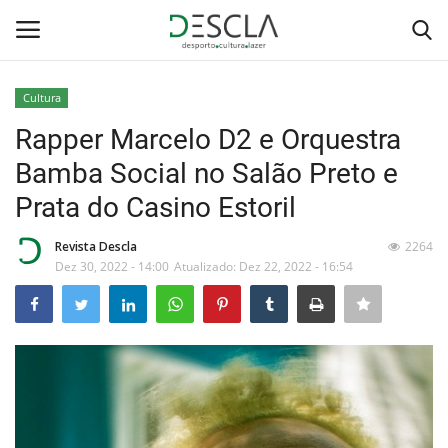
Cultura
Login
Registar
Rapper Marcelo D2 e Orquestra
Bamba Social no Salão Preto e
Home
Prata do Casino Estoril
...by Descla
Revista Descla
2264
Dez 30, 2022 - 14:00
Atualizado: Dez 22, 2022 - 16:54
Desporto
Contactos
Sobre Nós
Educação