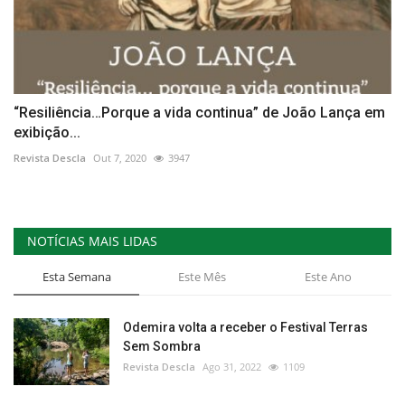
“Resiliência…Porque a vida continua” de João Lança em
exibição...
Revista Descla
Out 7, 2020
3947
NOTÍCIAS MAIS LIDAS
Esta Semana
Este Mês
Este Ano
Odemira volta a receber o Festival Terras
Sem Sombra
Revista Descla
Ago 31, 2022
1109