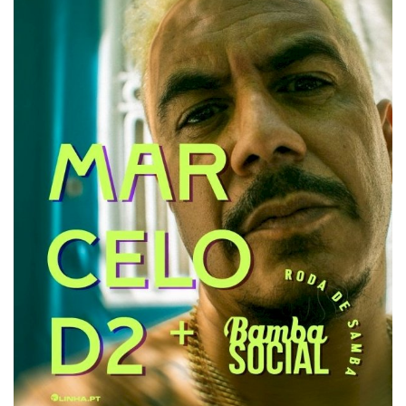
Estatuto Editorial
Saúde
Ficha técnica
Cultura
Lazer
Ambiente