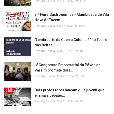
Revista Descla
Ago 31, 2022
1104
3.ª Feira Gastronómica - Alambicada de Vila
Nova de Tazem
Revista Descla
Set 27, 2022
1095
"Lembras-te da Guerra Colonial?" no Teatro
das Beiras,...
Revista Descla
Out 21, 2024
1087
IV Congresso Empresarial da Póvoa de
Varzim promete dois...
Revista Descla
Out 22, 2024
734
Dois professores lançam guia juvenil que
ensina a debater...
Revista Descla
Out 21, 2024
733