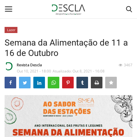
Lazer
Login
Registar
Semana da Alimentação de 11 a
16 de Outubro
Home
Revista Descla
3467
...by Descla
Out 10, 2021 - 18:00
Atualizado: Out 8, 2021 - 16:08
Desporto
Contactos
Sobre Nós
Educação