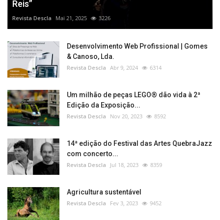
Reis”
Revista Descla
Mai 21, 2025
3226
Desenvolvimento Web Profissional | Gomes
& Canoso, Lda.
Revista Descla
Abr 9, 2024
6314
Um milhão de peças LEGO® dão vida à 2ª
Edição da Exposição...
Revista Descla
Nov 20, 2023
8592
14ª edição do Festival das Artes QuebraJazz
com concerto...
Revista Descla
Jul 18, 2023
8359
Agricultura sustentável
Revista Descla
Fev 3, 2023
9452