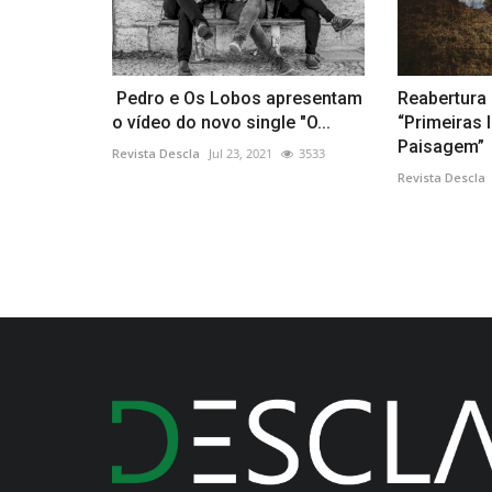
Pedro e Os Lobos apresentam
Reabertura
o vídeo do novo single "O...
“Primeiras
Paisagem”
Revista Descla
Jul 23, 2021
3533
Revista Descla