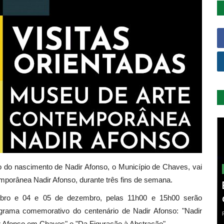
 do nascimento de Nadir Afonso, o Município de Chaves, vai
mporânea Nadir Afonso, durante três fins de semana.
ro e 04 e 05 de dezembro, pelas 11h00 e 15h00 serão
ograma comemorativo do centenário de Nadir Afonso: "Nadir
adir Afonso em Chaves" e "Da Figuração à Abstração".