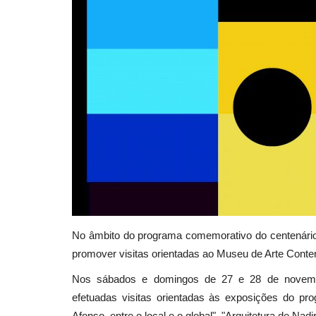
No âmbito do programa comemorativo do centenário
promover visitas orientadas ao Museu de Arte Conte
Nos sábados e domingos de 27 e 28 de novemb
efetuadas
visitas orientadas às exposições do pr
Afonso, entre o local e o global", "Arquitetura de N