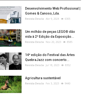
Desenvolvimento Web Profissional |
Gomes & Canoso, Lda.
Revista Descla
Abr 9, 2024
6305
Um milhão de peças LEGO® dão
vida à 2ª Edição da Exposição...
Revista Descla
Nov 20, 2023
8585
14ª edição do Festival das Artes
QuebraJazz com concerto...
Revista Descla
Jul 18, 2023
8352
Agricultura sustentável
Revista Descla
Fev 3, 2023
9440