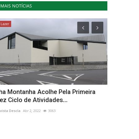
MAIS NOTÍCIAS
Lazer
Desporto
lha Montanha Acolhe Pela Primeira
Sauro Agos
ez Ciclo de Atividades...
entram a g
vista Descla
Abr 2, 2022
3063
Revista Descla
Fe