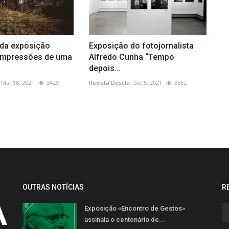
 da exposição
Exposição do fotojornalista
 Impressões de uma
Alfredo Cunha “Tempo
depois...
Mar 18, 2021
3429
Revista Descla
Set 5, 2021
3562
OUTRAS NOTÍCIAS
R
Exposição «Encontro de Gestos»
assinala o centenário de...