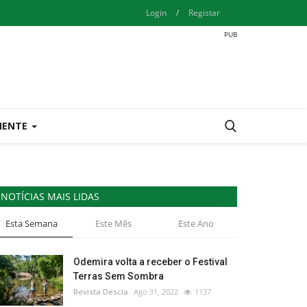
Login
/
Registar
IENTE
NOTÍCIAS MAIS LIDAS
Esta Semana
Este Mês
Este Ano
Odemira volta a receber o Festival
Terras Sem Sombra
Revista Descla
Ago 31, 2022
1137