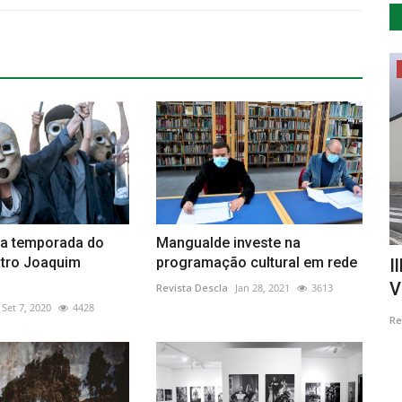
Cultura
va temporada do
Mangualde investe na
tro Joaquim
programação cultural em rede
itarra
Odisseia Nacional no Teatro Diogo
I
Bernardes, em Ponte de...
V
Revista Descla
Jan 28, 2021
3613
Set 7, 2020
4428
Revista Descla
Jan 26, 2023
2405
Re