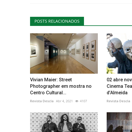
POSTS RELACIONADOS
Cultura
Vivian Maier: Street
02 abre no
Photographer em mostra no
Cinema Tea
10º Festival Internacional de Gu
Centro Cultural...
d’Almeida
de Lagoa
Revista Descla
Abr 4, 2021
4107
Revista Descla
Revista Descla
Set 2, 2023
1859