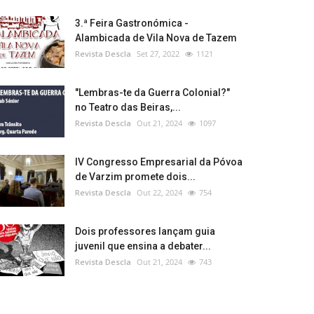
3.ª Feira Gastronómica -
Alambicada de Vila Nova de Tazem
Revista Descla
Set 27, 2022
1121
"Lembras-te da Guerra Colonial?"
no Teatro das Beiras,...
Revista Descla
Out 21, 2024
1097
IV Congresso Empresarial da Póvoa
de Varzim promete dois...
Revista Descla
Out 22, 2024
754
Dois professores lançam guia
juvenil que ensina a debater...
Revista Descla
Out 21, 2024
743