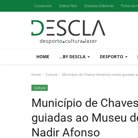
Contactos
Sobre Nós
Estatuto Editorial
Ficha téc
HOME
...BY DESCLA
DESPORTO
Home
Cultura
Município de Chaves dinamiza visitas guiadas
Cultura
Município de Chaves
guiadas ao Museu d
Nadir Afonso