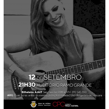
Estatuto Editorial
Saúde
Ficha técnica
Cultura
Lazer
Ambiente