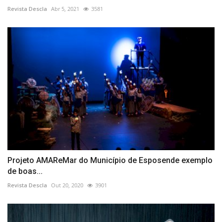
Revista Descla
Abr 5, 2021
3581
Projeto AMAReMar do Município de Esposende exemplo
de boas...
Revista Descla
Out 20, 2020
3901