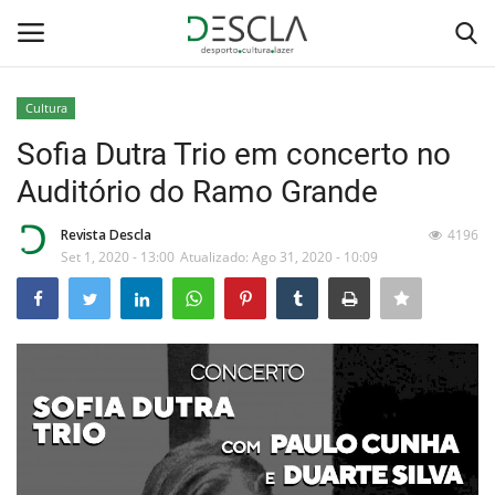
Cultura
Login
Registar
Sofia Dutra Trio em concerto no
Auditório do Ramo Grande
Home
Revista Descla
4196
...by Descla
Set 1, 2020 - 13:00
Atualizado: Ago 31, 2020 - 10:09
Desporto
Contactos
Sobre Nós
Educação