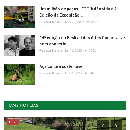
Um milhão de peças LEGO® dão vida à 2ª
Edição da Exposição...
Revista Descla
Nov 20, 2023
8597
14ª edição do Festival das Artes QuebraJazz
com concerto...
Revista Descla
Jul 18, 2023
8362
Agricultura sustentável
Revista Descla
Fev 3, 2023
9461
MAIS NOTÍCIAS
Lazer