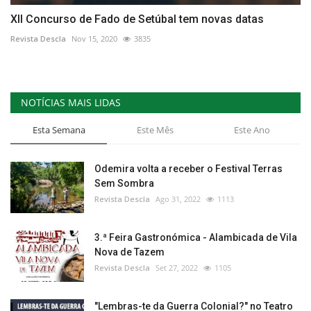
XII Concurso de Fado de Setúbal tem novas datas
Revista Descla
Nov 15, 2020
3835
NOTÍCIAS MAIS LIDAS
Esta Semana
Este Mês
Este Ano
Odemira volta a receber o Festival Terras
Sem Sombra
Revista Descla
Ago 31, 2022
1113
3.ª Feira Gastronómica - Alambicada de Vila
Nova de Tazem
Revista Descla
Set 27, 2022
1105
"Lembras-te da Guerra Colonial?" no Teatro