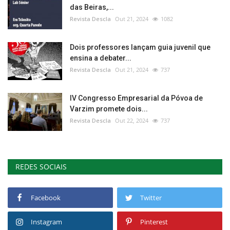
das Beiras,...
Revista Descla
Out 21, 2024
1082
Dois professores lançam guia juvenil que
ensina a debater...
Revista Descla
Out 21, 2024
737
IV Congresso Empresarial da Póvoa de
Varzim promete dois...
Revista Descla
Out 22, 2024
737
REDES SOCIAIS
Facebook
Twitter
Instagram
Pinterest