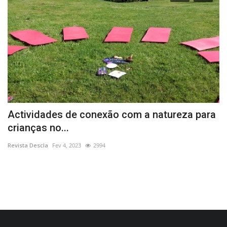
Actividades de conexão com a natureza para
E
crianças no...
E
Revista Descla
Fev 4, 2023
2994
Re