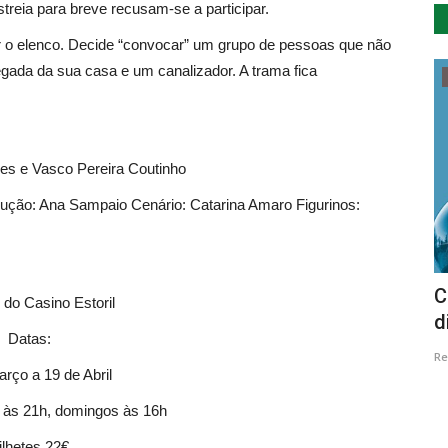
reia para breve recusam-se a participar.
ir o elenco. Decide “convocar” um grupo de pessoas que não
gada da sua casa e um canalizador. A trama fica
Cultura
es e Vasco Pereira Coutinho
dução: Ana Sampaio Cenário: Catarina Amaro Figurinos:
cha
Museu Municipal propõe atividades
C
o do Casino Estoril
para a infância e desenho...
d
Datas:
Revista Descla
Nov 12, 2022
2785
Re
rço a 19 de Abril
 às 21h, domingos às 16h
ilhetes 22€