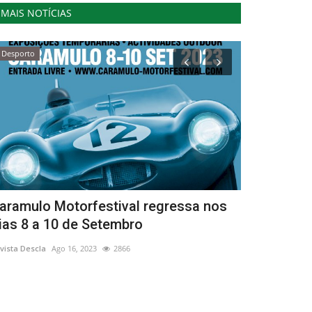
MAIS NOTÍCIAS
Desporto
Cultura
aramulo Motorfestival regressa nos
XXXI Feira 
ias 8 a 10 de Setembro
tem início a
vista Descla
Ago 16, 2023
2866
Revista Descla
Ju