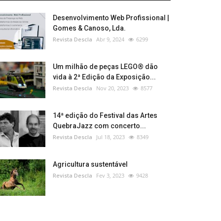
Desenvolvimento Web Profissional |
Gomes & Canoso, Lda.
Revista Descla
Abr 9, 2024
6299
Um milhão de peças LEGO® dão
vida à 2ª Edição da Exposição...
Revista Descla
Nov 20, 2023
8577
14ª edição do Festival das Artes
QuebraJazz com concerto...
Revista Descla
Jul 18, 2023
8349
Agricultura sustentável
Revista Descla
Fev 3, 2023
9428