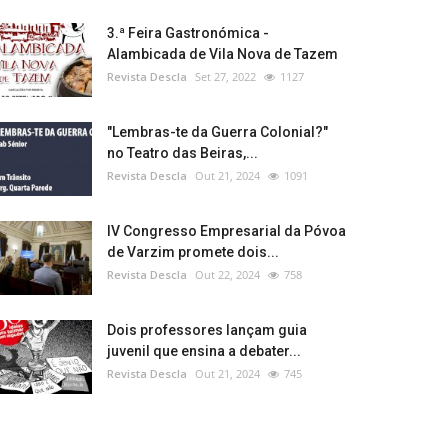
3.ª Feira Gastronómica -
Alambicada de Vila Nova de Tazem
Revista Descla
Set 27, 2022
1127
"Lembras-te da Guerra Colonial?"
no Teatro das Beiras,...
Revista Descla
Out 21, 2024
1091
IV Congresso Empresarial da Póvoa
de Varzim promete dois...
Revista Descla
Out 22, 2024
758
Dois professores lançam guia
juvenil que ensina a debater...
Revista Descla
Out 21, 2024
745