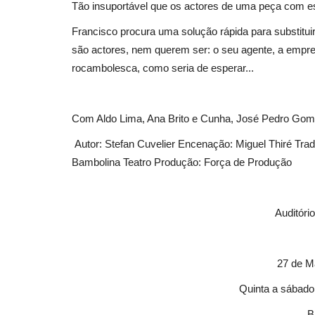
Tão insuportável que os actores de uma peça com est
Francisco procura uma solução rápida para substitu
são actores, nem querem ser: o seu agente, a empre
Desporto
rocambolesca, como seria de esperar...
Com Aldo Lima, Ana Brito e Cunha, José Pedro Gom
Autor: Stefan Cuvelier Encenação: Miguel Thiré Tra
Bambolina Teatro Produção: Força de Produção
Área Desportiva da Praia da Ro
Auditóri
garante a boa forma física...
Revista Descla
Jul 19, 2023
2433
27 de Ma
Quinta a sábado
B