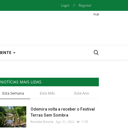
Login
/
Registar
IENTE
NOTÍCIAS MAIS LIDAS
Esta Semana
Este Mês
Este Ano
Odemira volta a receber o Festival
Terras Sem Sombra
Revista Descla
Ago 31, 2022
1139