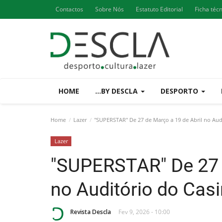
Contactos
Sobre Nós
Estatuto Editorial
Ficha téc
HOME
...BY DESCLA
DESPORTO
Home
Lazer
"SUPERSTAR" De 27 de Março a 19 de Abril no Audi
Lazer
"SUPERSTAR" De 27 d
no Auditório do Casi
Revista Descla
Fev 9, 2026 - 10:00