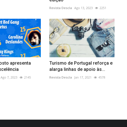
Revista Descla
Ago 13, 2023
2251
osto apresenta
Turismo de Portugal reforça e
xcelência
alarga linhas de apoio às...
Ago 7, 2023
2145
Revista Descla
Jan 17, 2021
4578