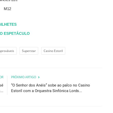
M12
BILHETES
O ESPETÁCULO
mprováveis
Superstar
Casino Estoril
OR
PRÓXIMO ARTIGO
sé
“O Senhor dos Anéis” sobe ao palco no Casino
..
Estoril com a Orquestra Sinfónica Lords...