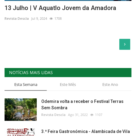
13 Julho | V Aquatlo Jovem da Amadora
Revista Descla
Jul 9, 2024
1708
›
NOTÍCIAS MAIS LIDAS
Esta Semana
Este Mês
Este Ano
Odemira volta a receber o Festival Terras
Sem Sombra
Revista Descla
Ago 31, 2022
1107
3.ª Feira Gastronómica - Alambicada de Vila