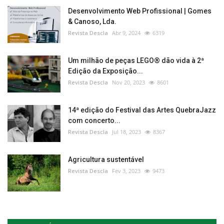
Desenvolvimento Web Profissional | Gomes
& Canoso, Lda.
Revista Descla
Abr 9, 2024
6319
Um milhão de peças LEGO® dão vida à 2ª
Edição da Exposição...
Revista Descla
Nov 20, 2023
8601
14ª edição do Festival das Artes QuebraJazz
com concerto...
Revista Descla
Jul 18, 2023
8367
Agricultura sustentável
Revista Descla
Fev 3, 2023
9473