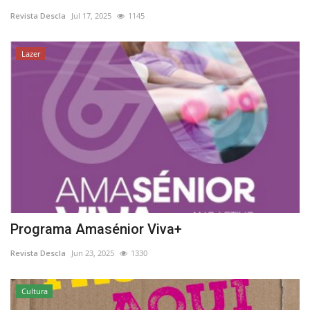
Revista Descla
Jul 17, 2025
1145
Estatuto Editorial
Lazer
Saúde
Ficha técnica
Cultura
Lazer
Ambiente
Programa Amasénior Viva+
Revista Descla
Jun 23, 2025
1330
Cultura