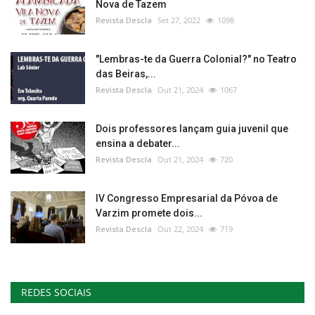
Nova de Tazem
Revista Descla
Set 27, 2022
1098
"Lembras-te da Guerra Colonial?" no Teatro
das Beiras,...
Revista Descla
Out 21, 2024
1067
Dois professores lançam guia juvenil que
ensina a debater...
Revista Descla
Out 21, 2024
720
IV Congresso Empresarial da Póvoa de
Varzim promete dois...
Revista Descla
Out 22, 2024
719
REDES SOCIAIS