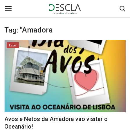
Tag:
"Amadora
Login
Registar
Lazer
Home
...by Descla
Desporto
Contactos
Sobre Nós
Avós e Netos da Amadora vão visitar o
Educação
Oceanário!