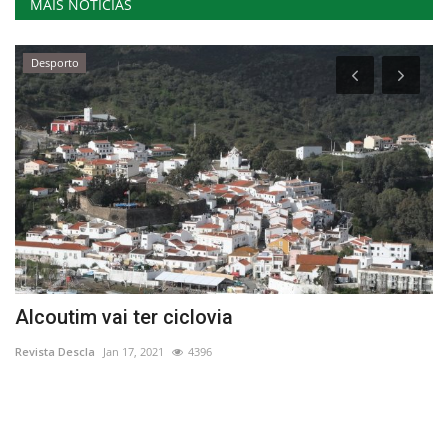
MAIS NOTÍCIAS
Desporto
Alcoutim vai ter ciclovia
L
P
Revista Descla
Jan 17, 2021
4396
Re