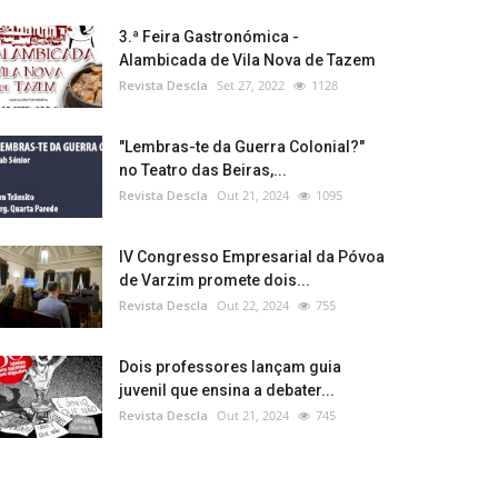
3.ª Feira Gastronómica -
Alambicada de Vila Nova de Tazem
Revista Descla
Set 27, 2022
1128
"Lembras-te da Guerra Colonial?"
no Teatro das Beiras,...
Revista Descla
Out 21, 2024
1095
IV Congresso Empresarial da Póvoa
de Varzim promete dois...
Revista Descla
Out 22, 2024
755
Dois professores lançam guia
juvenil que ensina a debater...
Revista Descla
Out 21, 2024
745