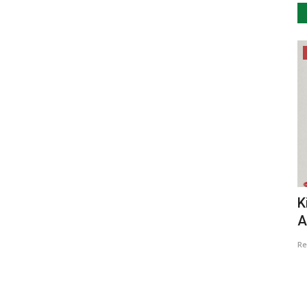
Desporto
Edição online do Fórum Cyclin’Portugal
K
..
em Fevereiro e Março
A
Revista Descla
Fev 12, 2021
4020
Re