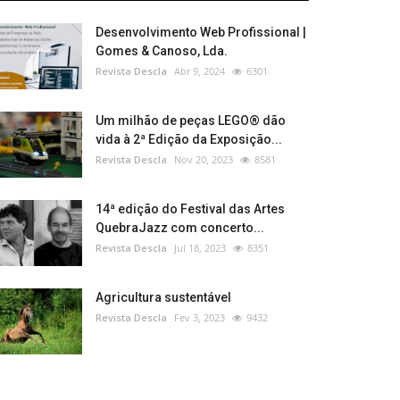
Desenvolvimento Web Profissional |
Gomes & Canoso, Lda.
Revista Descla
Abr 9, 2024
6301
Um milhão de peças LEGO® dão
vida à 2ª Edição da Exposição...
Revista Descla
Nov 20, 2023
8581
14ª edição do Festival das Artes
QuebraJazz com concerto...
Revista Descla
Jul 18, 2023
8351
Agricultura sustentável
Revista Descla
Fev 3, 2023
9432