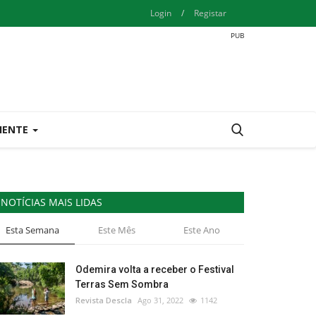
Login
/
Registar
IENTE
NOTÍCIAS MAIS LIDAS
Esta Semana
Este Mês
Este Ano
Odemira volta a receber o Festival
Terras Sem Sombra
Revista Descla
Ago 31, 2022
1142