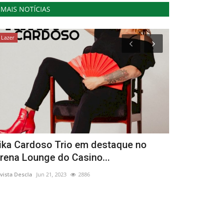
MAIS NOTÍCIAS
Lazer
Educação
ika Cardoso Trio em destaque no
No Dia Nac
rena Lounge do Casino...
Caminhos d
vista Descla
Jun 21, 2023
2886
Revista Descla
Ma