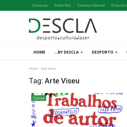
Contactos
Sobre Nós
Estatuto Editorial
Ficha téc
HOME
...BY DESCLA
DESPORTO
Home
Arte Viseu
Tag:
Arte Viseu
Cultura