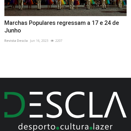
po
Marchas Populares regressam a 17 e 24 de
“
Junho
L
Revista Descla
Jun 16, 2023
2207
Re