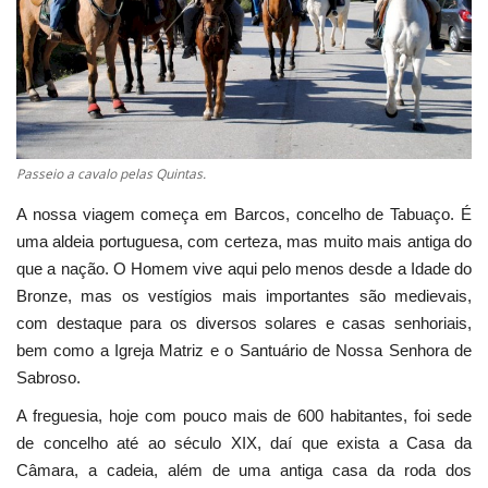
Estatuto Editorial
Saúde
Ficha técnica
Passeio a cavalo pelas Quintas.
Cultura
A nossa viagem começa em Barcos, concelho de Tabuaço. É
uma aldeia portuguesa, com certeza, mas muito mais antiga do
Lazer
que a nação. O Homem vive aqui pelo menos desde a Idade do
Bronze, mas os vestígios mais importantes são medievais,
Ambiente
com destaque para os diversos solares e casas senhoriais,
bem como a Igreja Matriz e o Santuário de Nossa Senhora de
Sabroso.
A freguesia, hoje com pouco mais de 600 habitantes, foi sede
de concelho até ao século XIX, daí que exista a Casa da
Câmara, a cadeia, além de uma antiga casa da roda dos