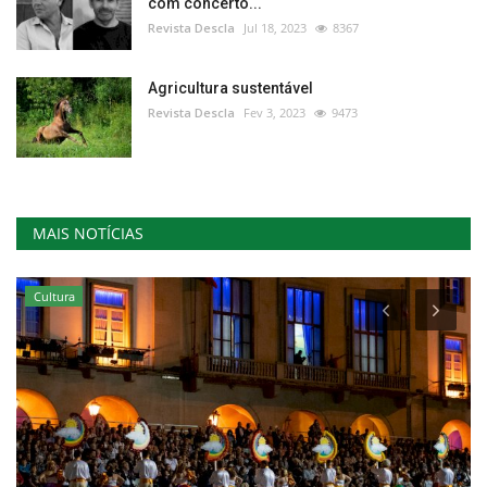
com concerto...
Revista Descla
Jul 18, 2023
8367
Agricultura sustentável
Revista Descla
Fev 3, 2023
9473
MAIS NOTÍCIAS
Cultura