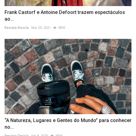
Frank Castorf e Antoine Defoort trazem espectáculos
ao...
Revista Descla
Mai 29, 2021
3895
“A Natureza, Lugares e Gentes do Mundo” para conhecer
no...
Revista Descla
Set 8, 2020
3806