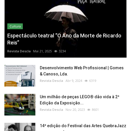
Cultura
Espectáculo teatral “O Ano da Morte de Ricardo
Reis”
Revista Descla
Mai 21, 2025
3234
Desenvolvimento Web Profissional | Gomes
& Canoso, Lda.
Revista Descla
Abr 9, 2024
6319
Um milhão de peças LEGO® dão vida à 2ª
Edição da Exposição...
Revista Descla
Nov 20, 2023
8601
14ª edição do Festival das Artes QuebraJazz