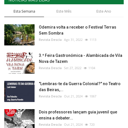
Esta Semana
Este Mês
Este Ano
Odemira volta a receber o Festival Terras
Sem Sombra
Revista Descla
Ago 31, 2022
1113
3.ª Feira Gastronómica - Alambicada de Vila
Nova de Tazem
Revista Descla
Set 27, 2022
1104
"Lembras-te da Guerra Colonial?" no Teatro
das Beiras,...
Revista Descla
Out 21, 2024
1067
Dois professores lançam guia juvenil que
ensina a debater...
Revista Descla
Out 21, 2024
720