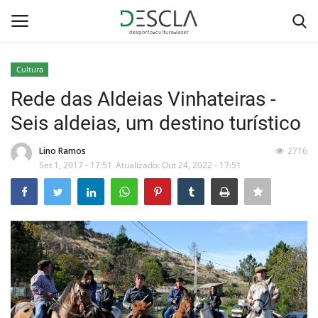
Cultura
Login
Registar
Rede das Aldeias Vinhateiras -
Seis aldeias, um destino turístico
Home
Lino Ramos
2716
...by Descla
Set 1, 2017 - 17:51
Atualizado: Out 24, 2022 - 17:51
Desporto
Contactos
Sobre Nós
Educação