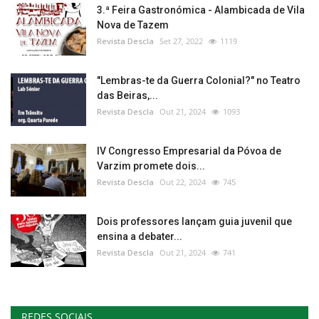
3.ª Feira Gastronómica - Alambicada de Vila
Nova de Tazem
Revista Descla
Set 27, 2022
1119
"Lembras-te da Guerra Colonial?" no Teatro
das Beiras,...
Revista Descla
Out 21, 2024
1093
IV Congresso Empresarial da Póvoa de
Varzim promete dois...
Revista Descla
Out 22, 2024
745
Dois professores lançam guia juvenil que
ensina a debater...
Revista Descla
Out 21, 2024
741
REDES SOCIAIS