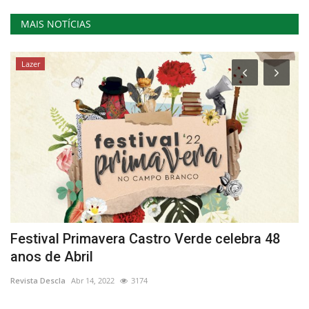
MAIS NOTÍCIAS
Lazer
te
Festival Primavera Castro Verde celebra 48
“
anos de Abril
“
Revista Descla
Abr 14, 2022
3174
Re