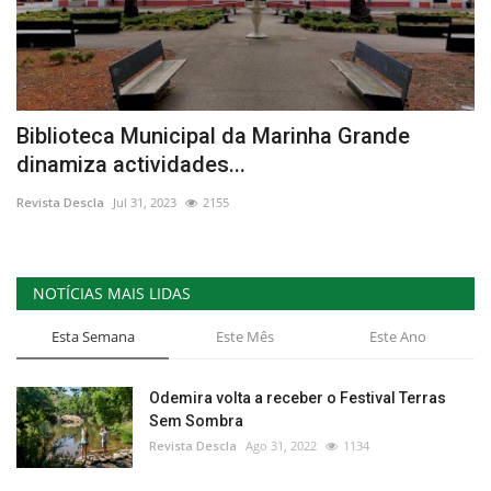
Biblioteca Municipal da Marinha Grande
dinamiza actividades...
Revista Descla
Jul 31, 2023
2155
NOTÍCIAS MAIS LIDAS
Esta Semana
Este Mês
Este Ano
Odemira volta a receber o Festival Terras
Sem Sombra
Revista Descla
Ago 31, 2022
1134