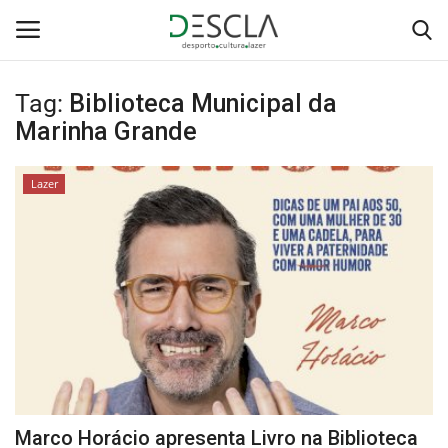
Tag:
Biblioteca Municipal da
Login
Registar
Marinha Grande
Home
Lazer
...by Descla
Desporto
Contactos
Sobre Nós
Educação
Marco Horácio apresenta Livro na Biblioteca