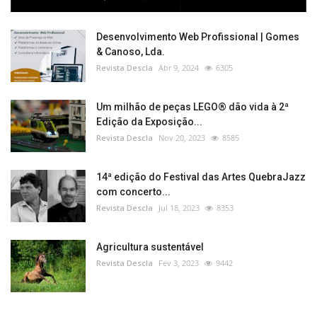
Desenvolvimento Web Profissional | Gomes
& Canoso, Lda.
Revista Descla
Abr 9, 2024
6305
Um milhão de peças LEGO® dão vida à 2ª
Edição da Exposição...
Revista Descla
Nov 20, 2023
8585
14ª edição do Festival das Artes QuebraJazz
com concerto...
Revista Descla
Jul 18, 2023
8353
Agricultura sustentável
Revista Descla
Fev 3, 2023
9442