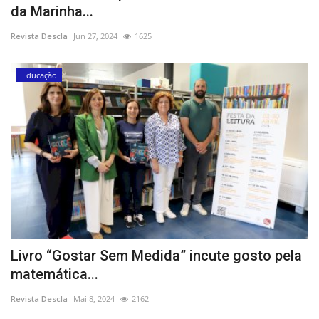
da Marinha...
Estatuto Editorial
Revista Descla
Jun 27, 2024
1625
Saúde
Educação
Ficha técnica
Cultura
Lazer
Ambiente
Livro “Gostar Sem Medida” incute gosto pela
matemática...
Revista Descla
Mai 8, 2024
2162