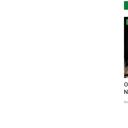
Desporto
harias
Clube Escape Livre – 26 Anos de
O
Utilidade Pública
N
Revista Descla
Dez 5, 2020
3811
Re