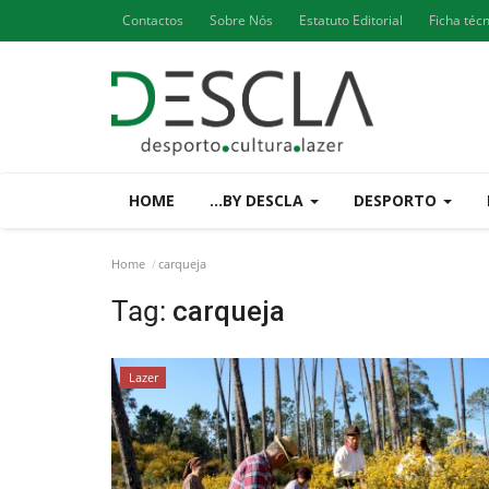
Contactos
Sobre Nós
Estatuto Editorial
Ficha téc
HOME
...BY DESCLA
DESPORTO
Home
carqueja
Tag:
carqueja
Lazer