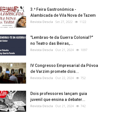
3.ª Feira Gastronómica -
Alambicada de Vila Nova de Tazem
Revista Descla
Set 27, 2022
1122
"Lembras-te da Guerra Colonial?"
no Teatro das Beiras,...
Revista Descla
Out 21, 2024
1097
IV Congresso Empresarial da Póvoa
de Varzim promete dois...
Revista Descla
Out 22, 2024
752
Dois professores lançam guia
juvenil que ensina a debater...
Revista Descla
Out 21, 2024
742