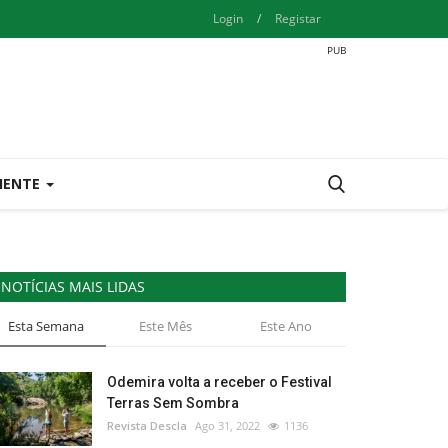
Login
/
Registar
IENTE
NOTÍCIAS MAIS LIDAS
Esta Semana
Este Mês
Este Ano
Odemira volta a receber o Festival
Terras Sem Sombra
Revista Descla
Ago 31, 2022
1136