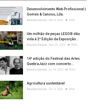
Desenvolvimento Web Profissional |
Gomes & Canoso, Lda.
Revista Descla
Abr 9, 2024
6305
Um milhão de peças LEGO® dão
vida à 2ª Edição da Exposição...
Revista Descla
Nov 20, 2023
8585
14ª edição do Festival das Artes
QuebraJazz com concerto...
Revista Descla
Jul 18, 2023
8353
Agricultura sustentável
Revista Descla
Fev 3, 2023
9442