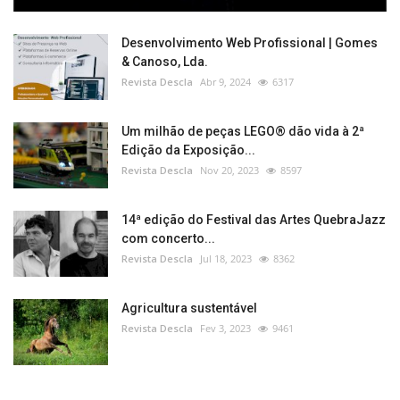
Desenvolvimento Web Profissional | Gomes
& Canoso, Lda.
Revista Descla
Abr 9, 2024
6317
Um milhão de peças LEGO® dão vida à 2ª
Edição da Exposição...
Revista Descla
Nov 20, 2023
8597
14ª edição do Festival das Artes QuebraJazz
com concerto...
Revista Descla
Jul 18, 2023
8362
Agricultura sustentável
Revista Descla
Fev 3, 2023
9461