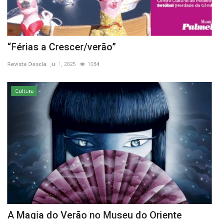
“Férias a Crescer/verão”
Revista Descla
Jul 1, 2025
1084
Cultura
A Magia do Verão no Museu do Oriente