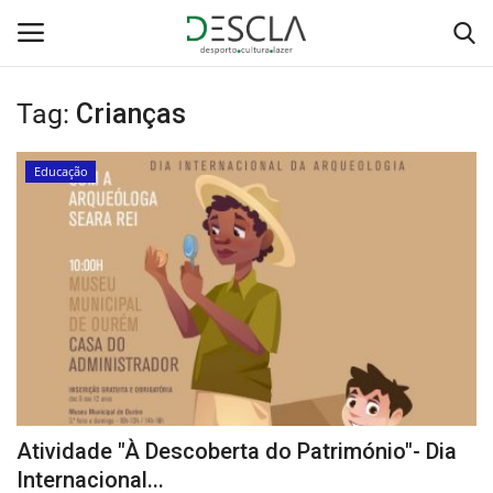
Tag:
Crianças
Login
Registar
Educação
Home
...by Descla
Desporto
Contactos
Sobre Nós
Atividade "À Descoberta do Património"- Dia
Educação
Internacional...