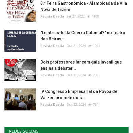
3.ª Feira Gastronómica - Alambicada de Vila
Nova de Tazem
Revista Descla
Set 27, 2022
1100
"Lembras-te da Guerra Colonial?" no Teatro
das Beiras,...
Revista Descla
Out 21, 2024
1091
Dois professores lançam guia juvenil que
ensina a debater...
Revista Descla
Out 21, 2024
739
IV Congresso Empresarial da Póvoa de
Varzim promete dois...
Revista Descla
Out 22, 2024
734
REDES SOCIAIS