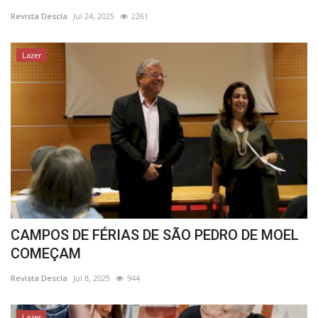
Revista Descla
Jul 24, 2025
2261
Estatuto Editorial
Lazer
Saúde
Ficha técnica
Cultura
Lazer
Ambiente
CAMPOS DE FÉRIAS DE SÃO PEDRO DE MOEL
COMEÇAM
Revista Descla
Jul 8, 2025
944
Lazer