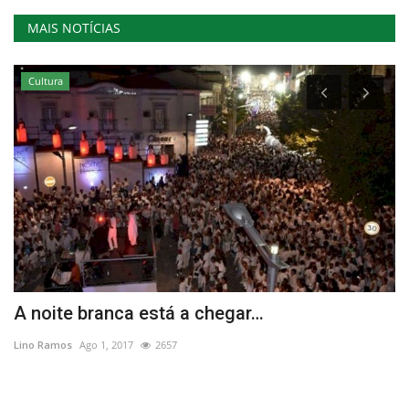
MAIS NOTÍCIAS
Cultura
r
A noite branca está a chegar…
T
m
Lino Ramos
Ago 1, 2017
2657
Re