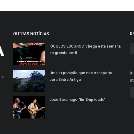
OUTRAS NOTÍCIAS
R
‘ÓCULOS ESCUROS’ chega esta semana
ao grande ecrã
In
Uma exposição que nos transporta
 a
para Sintra Antiga
a
José Saramago “Em Duplicado”