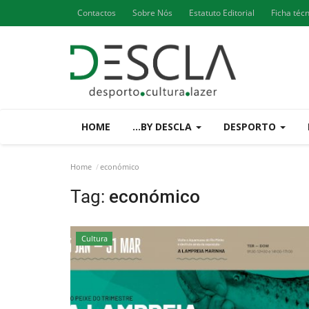
Contactos
Sobre Nós
Estatuto Editorial
Ficha téc
HOME
...BY DESCLA
DESPORTO
Home
económico
Tag:
económico
Cultura