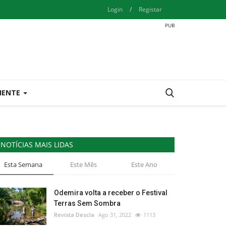
Login
/
Registar
IENTE
NOTÍCIAS MAIS LIDAS
Esta Semana
Este Mês
Este Ano
Odemira volta a receber o Festival
Terras Sem Sombra
Revista Descla
Ago 31, 2022
1113