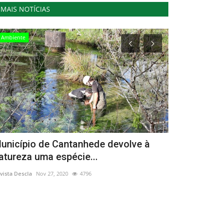
MAIS NOTÍCIAS
Ambiente
Ambiente
unicípio de Cantanhede devolve à
Teatros eu
atureza uma espécie...
de transfo
vista Descla
Nov 27, 2020
4796
Revista Descla
Ju