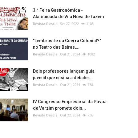
3.ª Feira Gastronómica -
Alambicada de Vila Nova de Tazem
Revista Descla
Set 27, 2022
1105
"Lembras-te da Guerra Colonial?"
no Teatro das Beiras,...
Revista Descla
Out 21, 2024
1082
Dois professores lançam guia
juvenil que ensina a debater...
Revista Descla
Out 21, 2024
738
IV Congresso Empresarial da Póvoa
de Varzim promete dois...
Revista Descla
Out 22, 2024
736