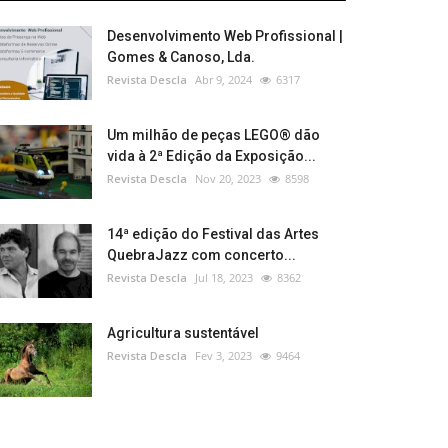
Desenvolvimento Web Profissional |
Gomes & Canoso, Lda.
Revista Descla
Abr 9, 2024
6317
Um milhão de peças LEGO® dão
vida à 2ª Edição da Exposição...
Revista Descla
Nov 20, 2023
8598
14ª edição do Festival das Artes
QuebraJazz com concerto...
Revista Descla
Jul 18, 2023
8362
Agricultura sustentável
Revista Descla
Fev 3, 2023
9464