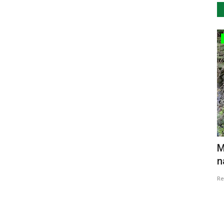
...by Descla
rock
A luz por entre as ondas - Faróis em
M
Portugal
n
Revista Descla
Jun 19, 2023
7
Re