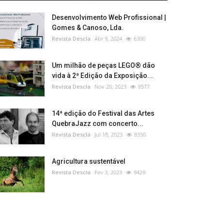
Desenvolvimento Web Profissional |
Gomes & Canoso, Lda.
Revista Descla
Abr 9, 2024
6300
Um milhão de peças LEGO® dão
vida à 2ª Edição da Exposição...
Revista Descla
Nov 20, 2023
8577
14ª edição do Festival das Artes
QuebraJazz com concerto...
Revista Descla
Jul 18, 2023
8350
Agricultura sustentável
Revista Descla
Fev 3, 2023
9429