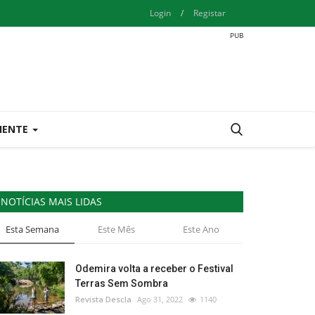
Login
/
Registar
IENTE
NOTÍCIAS MAIS LIDAS
Esta Semana
Este Mês
Este Ano
Odemira volta a receber o Festival
Terras Sem Sombra
Revista Descla
Ago 31, 2022
1140