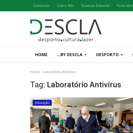
Contactos
Sobre Nós
Estatuto Editorial
Ficha téc
HOME
...BY DESCLA
DESPORTO
Home
Laboratório Antivírus
Tag:
Laboratório Antivírus
Educação