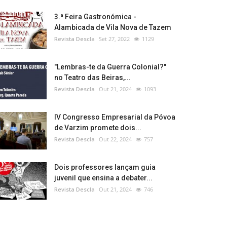
3.ª Feira Gastronómica -
Alambicada de Vila Nova de Tazem
Revista Descla
Set 27, 2022
1129
"Lembras-te da Guerra Colonial?"
no Teatro das Beiras,...
Revista Descla
Out 21, 2024
1093
IV Congresso Empresarial da Póvoa
de Varzim promete dois...
Revista Descla
Out 22, 2024
757
Dois professores lançam guia
juvenil que ensina a debater...
Revista Descla
Out 21, 2024
746