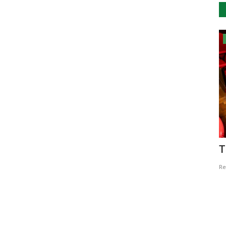
Cultura
e
Biblioteca assinala 100 anos de
T
Celeste Rodrigues e de...
Re
Revista Descla
Jul 5, 2023
2297