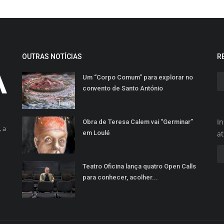
OUTRAS NOTÍCIAS
R
Um “Corpo Comum” para explorar no
convento de Santo António
In
Obra de Teresa Calem vai “Germinar”
 a
em Loulé
a
Teatro Oficina lança quatro Open Calls
para conhecer, acolher...