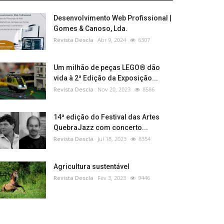
Desenvolvimento Web Profissional |
Gomes & Canoso, Lda.
Revista Descla
Abr 9, 2024
6307
Um milhão de peças LEGO® dão
vida à 2ª Edição da Exposição...
Revista Descla
Nov 20, 2023
8586
14ª edição do Festival das Artes
QuebraJazz com concerto...
Revista Descla
Jul 18, 2023
8354
Agricultura sustentável
Revista Descla
Fev 3, 2023
9446