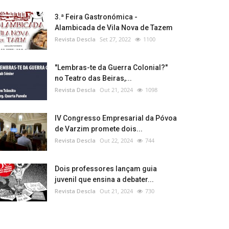
3.ª Feira Gastronómica -
Alambicada de Vila Nova de Tazem
Revista Descla
Set 27, 2022
1100
"Lembras-te da Guerra Colonial?"
no Teatro das Beiras,...
Revista Descla
Out 21, 2024
1098
IV Congresso Empresarial da Póvoa
de Varzim promete dois...
Revista Descla
Out 22, 2024
744
Dois professores lançam guia
juvenil que ensina a debater...
Revista Descla
Out 21, 2024
730