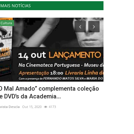
MAIS NOTÍCIAS
Cultura
Cultura
O Mal Amado” complementa coleção
Comboio hi
e DVD’s da Academia...
referência 
vista Descla
Out 15, 2020
4173
Revista Descla
De