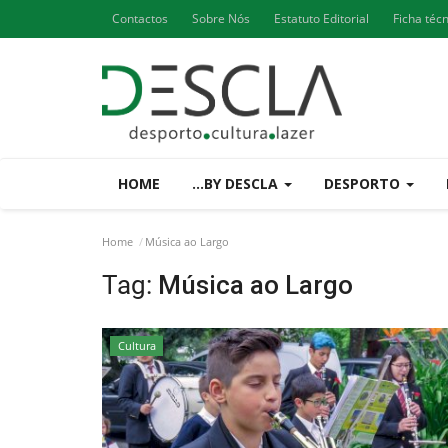
Contactos
Sobre Nós
Estatuto Editorial
Ficha téc
HOME
...BY DESCLA
DESPORTO
Home
Música ao Largo
Tag:
Música ao Largo
Cultura