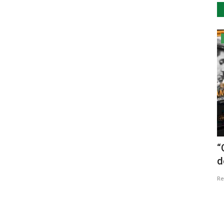
Cultura
ções de
Nova temporada do Teatro Viriato
“
d
Revista Descla
Jan 13, 2023
2917
Re