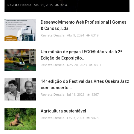
Revista Descla
Mai 21, 2025
3234
Desenvolvimento Web Profissional | Gomes
& Canoso, Lda.
Revista Descla
Abr 9, 2024
6319
Um milhão de peças LEGO® dão vida à 2ª
Edição da Exposição...
Revista Descla
Nov 20, 2023
8601
14ª edição do Festival das Artes QuebraJazz
com concerto...
Revista Descla
Jul 18, 2023
8367
Agricultura sustentável
Revista Descla
Fev 3, 2023
9473