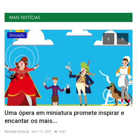
MAIS NOTÍCIAS
Educação
am
Uma ópera em miniatura promete inspirar e
E
encantar os mais...
V
Revista Descla
Nov 19, 2021
3081
Re