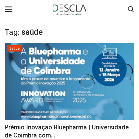
Tag:
saúde
Login
Registar
Saúde
Home
...by Descla
Desporto
Contactos
Sobre Nós
Prémio Inovação Bluepharma | Universidade
Educação
de Coimbra com...