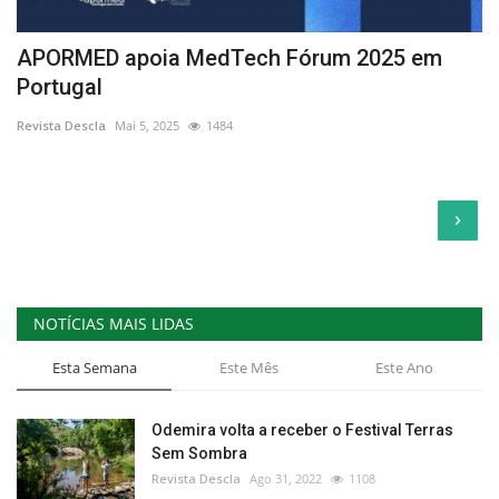
APORMED apoia MedTech Fórum 2025 em
Portugal
Revista Descla
Mai 5, 2025
1484
›
NOTÍCIAS MAIS LIDAS
Esta Semana
Este Mês
Este Ano
Odemira volta a receber o Festival Terras
Sem Sombra
Revista Descla
Ago 31, 2022
1108