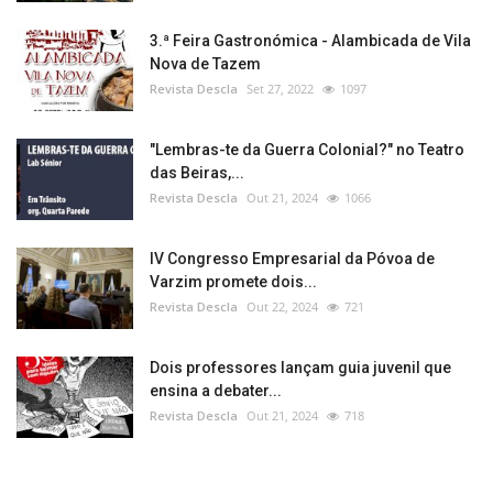
3.ª Feira Gastronómica - Alambicada de Vila
Nova de Tazem
Revista Descla
Set 27, 2022
1097
"Lembras-te da Guerra Colonial?" no Teatro
das Beiras,...
Revista Descla
Out 21, 2024
1066
IV Congresso Empresarial da Póvoa de
Varzim promete dois...
Revista Descla
Out 22, 2024
721
Dois professores lançam guia juvenil que
ensina a debater...
Revista Descla
Out 21, 2024
718