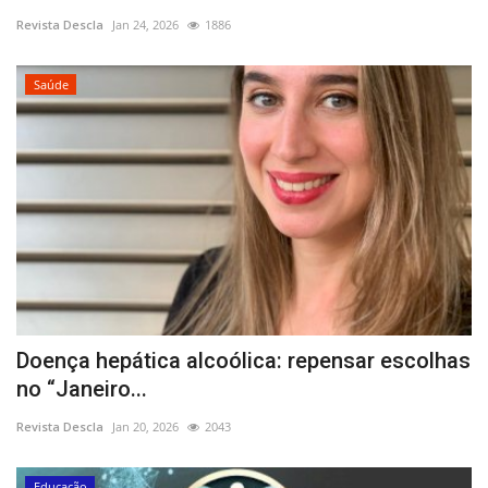
Revista Descla
Jan 24, 2026
1886
Estatuto Editorial
Saúde
Saúde
Ficha técnica
Cultura
Lazer
Ambiente
Doença hepática alcoólica: repensar escolhas
no “Janeiro...
Revista Descla
Jan 20, 2026
2043
Educação