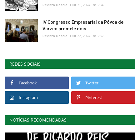
Revista Descla
Out 21, 2024
734
IV Congresso Empresarial da Póvoa de
Varzim promete dois...
Revista Descla
Out 22, 2024
732
REDES SOCIAIS
Facebook
Twitter
Instagram
Pinterest
NOTÍCIAS RECOMENDADAS