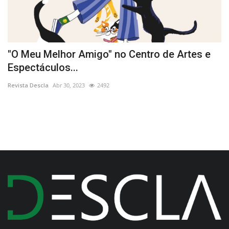
e
"O Meu Melhor Amigo" no Centro de Artes e
S
Espectáculos...
m
Revista Descla
Abr 30, 2023
2492
Re