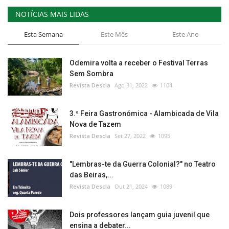
NOTÍCIAS MAIS LIDAS
Esta Semana
Este Mês
Este Ano
Odemira volta a receber o Festival Terras
Sem Sombra
Revista Descla
Ago 31, 2022
1104
3.ª Feira Gastronómica - Alambicada de Vila
Nova de Tazem
Revista Descla
Set 27, 2022
1095
"Lembras-te da Guerra Colonial?" no Teatro
das Beiras,...
Revista Descla
Out 21, 2024
1089
Dois professores lançam guia juvenil que
ensina a debater...