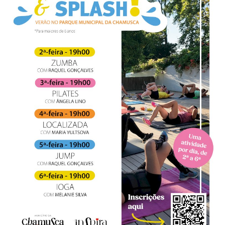
Estatuto Editorial
Saúde
Ficha técnica
Cultura
Lazer
Ambiente