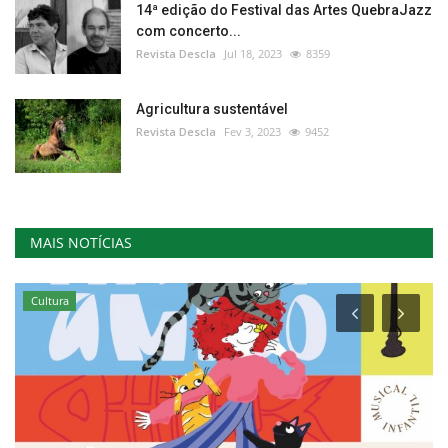
14ª edição do Festival das Artes QuebraJazz
com concerto...
Revista Descla
Jul 18, 2023
8359
Agricultura sustentável
Revista Descla
Fev 3, 2023
9452
MAIS NOTÍCIAS
Cultura