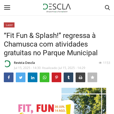
Lazer
Login
Registar
“Fit Fun & Splash!” regressa à
Chamusca com atividades
Home
gratuitas no Parque Municipal
...by Descla
Revista Descla
1153
Jul 15, 2025 - 14:30
Atualizado: Jul 15, 2025 - 14:29
Desporto
Contactos
Sobre Nós
Educação