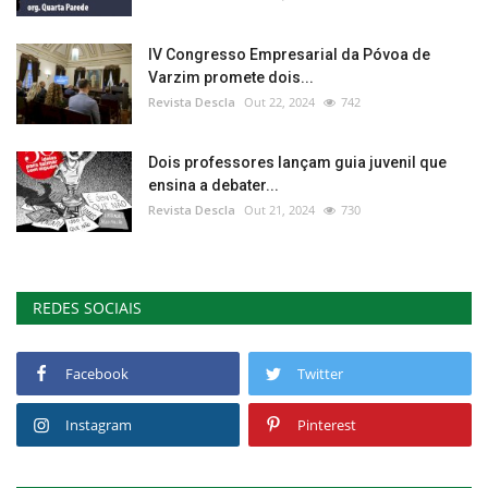
IV Congresso Empresarial da Póvoa de
Varzim promete dois...
Revista Descla
Out 22, 2024
742
Dois professores lançam guia juvenil que
ensina a debater...
Revista Descla
Out 21, 2024
730
REDES SOCIAIS
Facebook
Twitter
Instagram
Pinterest