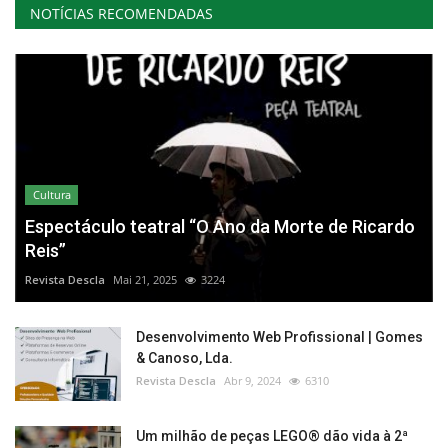
NOTÍCIAS RECOMENDADAS
Cultura
Espectáculo teatral “O Ano da Morte de Ricardo
Reis”
Revista Descla
Mai 21, 2025
3224
Desenvolvimento Web Profissional | Gomes
& Canoso, Lda.
Revista Descla
Abr 9, 2024
6310
Um milhão de peças LEGO® dão vida à 2ª