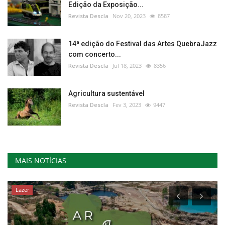
Edição da Exposição...
Revista Descla
Nov 20, 2023
8587
14ª edição do Festival das Artes QuebraJazz
com concerto...
Revista Descla
Jul 18, 2023
8356
Agricultura sustentável
Revista Descla
Fev 3, 2023
9447
MAIS NOTÍCIAS
Lazer