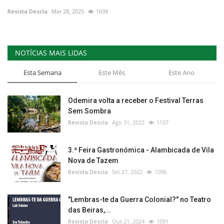
Revista Descla
Mar 28, 2025
1639
Estatuto Editorial
Saúde
NOTÍCIAS MAIS LIDAS
Ficha técnica
Esta Semana
Este Mês
Este Ano
Cultura
Odemira volta a receber o Festival Terras
Sem Sombra
Lazer
Revista Descla
Ago 31, 2022
1107
Ambiente
3.ª Feira Gastronómica - Alambicada de Vila
Nova de Tazem
Revista Descla
Set 27, 2022
1096
"Lembras-te da Guerra Colonial?" no Teatro
das Beiras,...
Revista Descla
Out 21, 2024
1091