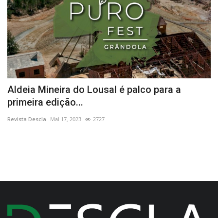
Aldeia Mineira do Lousal é palco para a
E
primeira edição...
J
Revista Descla
Mai 17, 2023
2727
Re