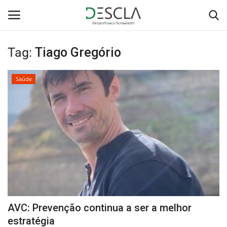
Tag:
Tiago Gregório
Login
Registar
Saúde
Home
...by Descla
Desporto
Contactos
Sobre Nós
AVC: Prevenção continua a ser a melhor
Educação
estratégia