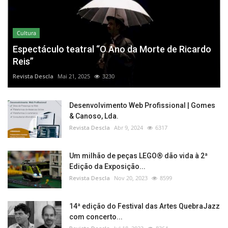
Cultura
Espectáculo teatral “O Ano da Morte de Ricardo
Reis”
Revista Descla
Mai 21, 2025
3230
Desenvolvimento Web Profissional | Gomes
& Canoso, Lda.
Revista Descla
Abr 9, 2024
6317
Um milhão de peças LEGO® dão vida à 2ª
Edição da Exposição...
Revista Descla
Nov 20, 2023
8599
14ª edição do Festival das Artes QuebraJazz
com concerto...