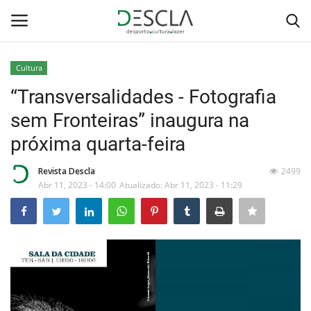
Cultura
Login
Registar
“Transversalidades - Fotografia
sem Fronteiras” inaugura na
Home
próxima quarta-feira
...by Descla
Revista Descla
2499
Abr 11, 2023 - 14:00
Atualizado: Abr 11, 2023 - 11:29
Desporto
Contactos
Sobre Nós
Educação