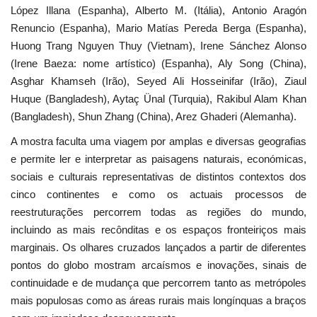
López Illana (Espanha), Alberto M. (Itália), Antonio Aragón
Renuncio (Espanha), Mario Matías Pereda Berga (Espanha),
Huong Trang Nguyen Thuy (Vietnam), Irene Sánchez Alonso
(Irene Baeza: nome artístico) (Espanha), Aly Song (China),
Asghar Khamseh (Irão), Seyed Ali Hosseinifar (Irão), Ziaul
Huque (Bangladesh), Aytaç Ünal (Turquia), Rakibul Alam Khan
(Bangladesh), Shun Zhang (China), Arez Ghaderi (Alemanha).
A mostra faculta uma viagem por amplas e diversas geografias
e permite ler e interpretar as paisagens naturais, económicas,
sociais e culturais representativas de distintos contextos dos
cinco continentes e como os actuais processos de
reestruturações percorrem todas as regiões do mundo,
incluindo as mais recônditas e os espaços fronteiriços mais
marginais. Os olhares cruzados lançados a partir de diferentes
pontos do globo mostram arcaísmos e inovações, sinais de
continuidade e de mudança que percorrem tanto as metrópoles
mais populosas como as áreas rurais mais longínquas a braços