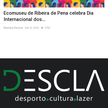
Ecomuseu de Ribeira de Pena celebra Dia
A
Internacional dos...
d
Revista Descla
Mai 8, 2020
3782
Re