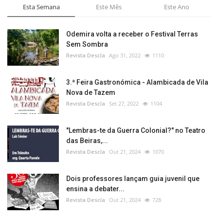
Esta Semana
Este Mês
Este Ano
Odemira volta a receber o Festival Terras
Sem Sombra
Revista Descla
Ago 31, 2022
1110
3.ª Feira Gastronómica - Alambicada de Vila
Nova de Tazem
Revista Descla
Set 27, 2022
1104
"Lembras-te da Guerra Colonial?" no Teatro
das Beiras,...
Revista Descla
Out 21, 2024
1070
Dois professores lançam guia juvenil que
ensina a debater...
Revista Descla
Out 21, 2024
728